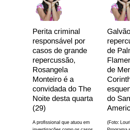
Perita criminal
Galvã
responsável por
reperc
casos de grande
de Pal
repercussão,
Flamen
Rosangela
de Me
Monteiro é a
Corint
convidada do The
esquen
Noite desta quarta
do San
(29)
Ameri
A profissional que atuou em
(Foto: Lou
investigações como os casos
Programa s