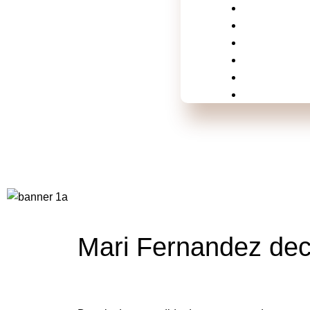
Mundo
Música
Politica
Televisão
Shows e Fes
Esportes
Mari Fernandez decid