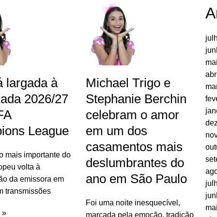
A
jul
jun
ma
abr
 largada à
Michael Trigo e
ma
ada 2026/27
Stephanie Berchin
fev
jan
FA
celebram o amor
de
ions League
em um dos
no
casamentos mais
out
 mais importante do
se
deslumbrantes do
opeu volta à
ago
ano em São Paulo
ão da emissora em
jul
m transmissões
jun
Foi uma noite inesquecível,
ma
 »
marcada pela emoção, tradição