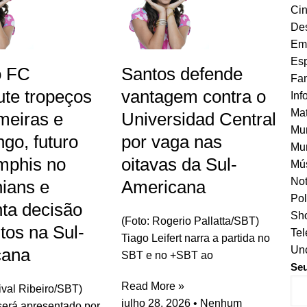
Ci
Des
Em
Esp
o FC
Santos defende
Fa
ute tropeços
vantagem contra o
Inf
Mat
meiras e
Universidad Central
Mu
go, futuro
por vaga nas
Mur
mphis no
oitavas da Sul-
Mú
Not
hians e
Americana
Pol
ta decisão
Sho
(Foto: Rogerio Pallatta/SBT)
tos na Sul-
Tel
Tiago Leifert narra a partida no
Unc
cana
SBT e no +SBT ao
Se
Read More »
rival Ribeiro/SBT)
julho 28, 2026
Nenhum
erá apresentado por