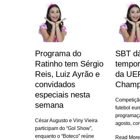
Programa do
SBT dá
Ratinho tem Sérgio
tempor
Reis, Luiz Ayrão e
da UE
convidados
Champ
especiais nesta
Competição
semana
futebol eur
programaç
César Augusto e Viny Vieira
agosto, co
participam do “Gol Show”,
enquanto o “Boteco” reúne
Read More