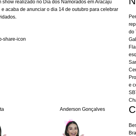
N
m show realizado no Dia dos Namorados em Aracaju
o e acaba de anunciar o dia 14 de outubro para celebrar
Per
vidados.
rep
do 
Gal
Fla
esq
San
Cen
Pro
e c
SBT
Ch
C
ta
Anderson Gonçalves
Bes
Bra