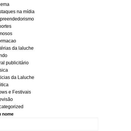
nema
taques na mídia
preendedorismo
ortes
mosos
ormacao
érias da laluche
ndo
al publicitário
sica
icias da Laluche
itica
ws e Festivais
evisão
ategorized
u nome