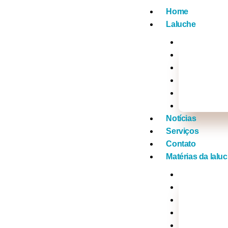
Home
Laluche
Empreended
Vídeos
Na Mídia co
Tv Laluche
Click nos f
Xou da lalu
Notícias
Serviços
Contato
Matérias da lalu
Brasil
Mundo
Música
Politica
Televisão