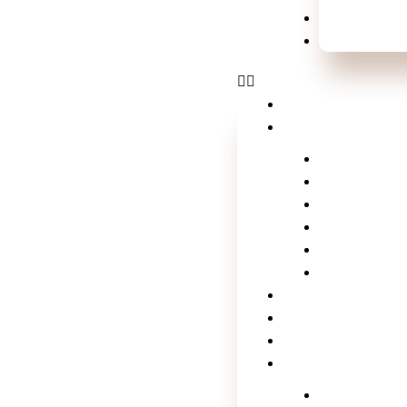
Shows e Fes
Esportes
Home
Laluche
Empreended
Vídeos
Na Mídia co
Tv Laluche
Click nos f
Xou da lalu
Notícias
Serviços
Contato
Matérias da laluch
Brasil