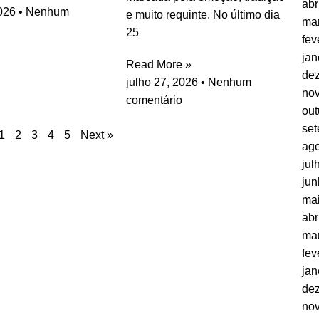
abr
2026
Nenhum
e muito requinte. No último dia
ma
25
fev
jan
Read More »
de
julho 27, 2026
Nenhum
no
comentário
out
se
1
2
3
4
5
Next »
ago
jul
jun
ma
abr
ma
fev
jan
de
no