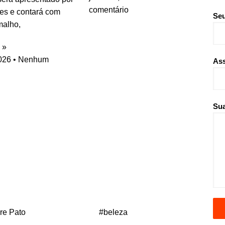
comentário
es e contará com
Seu
malho,
 »
2026
Nenhum
As
Sua
re Pato
#beleza