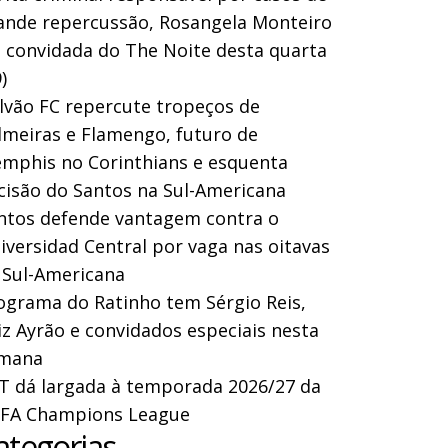
ande repercussão, Rosangela Monteiro
a convidada do The Noite desta quarta
)
lvão FC repercute tropeços de
lmeiras e Flamengo, futuro de
mphis no Corinthians e esquenta
cisão do Santos na Sul-Americana
ntos defende vantagem contra o
iversidad Central por vaga nas oitavas
 Sul-Americana
ograma do Ratinho tem Sérgio Reis,
iz Ayrão e convidados especiais nesta
mana
T dá largada à temporada 2026/27 da
FA Champions League
ategorias