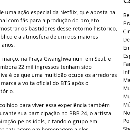
e uma ação especial da Netflix, que aposta na
Be
obal com fãs para a produção do projeto
Br
ostrar os bastidores desse retorno histórico,
Ci
úblico e a atmosfera de um dos maiores
De
 anos.
Em
Es
e março, na Praça Gwanghwamun, em Seul, e
Fa
 Embora 22 mil ingressos tenham sido
In
tiva é de que uma multidão ocupe os arredores
Ma
arca a volta oficial do BTS após o
Mu
tório.
Mu
Mú
colhido para viver essa experiência também
No
rante sua participação no BBB 24, o artista
Pol
ação pelos idols, citando o grupo em
Sh
uma tatuagem em homenagem a eles.