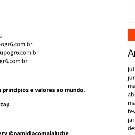
a
pogr6.com.br
A
grupogr6.com.br
gr6.com.br
ju
ju
ma
princípios e valores ao mundo.
ab
ma
szap
fe
ja
de
hetv @namidiacomalaluche