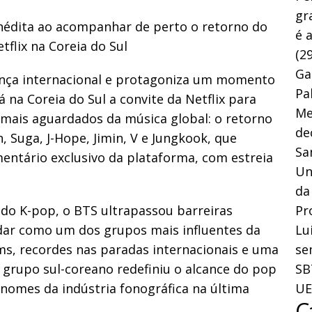
gr
 inédita ao acompanhar de perto o retorno do
é 
tflix na Coreia do Sul
(29
Ga
nça internacional e protagoniza um momento
Pa
á na Coreia do Sul a convite da Netflix para
Me
ais aguardados da música global: o retorno
de
, Suga, J-Hope, Jimin, V e Jungkook, que
Sa
tário exclusivo da plataforma, com estreia
Un
da
do K-pop, o BTS ultrapassou barreiras
Pr
lidar como um dos grupos mais influentes da
Lu
ms, recordes nas paradas internacionais e uma
se
grupo sul-coreano redefiniu o alcance do pop
SB
 nomes da indústria fonográfica na última
UE
C