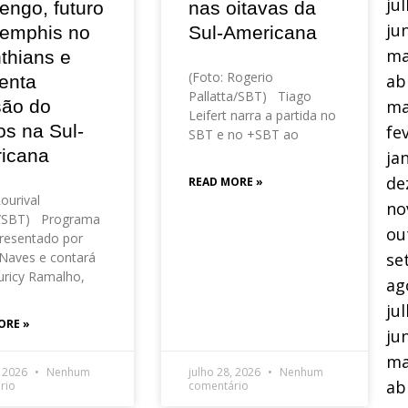
ju
engo, futuro
nas oitavas da
ju
emphis no
Sul-Americana
ma
thians e
(Foto: Rogerio
ab
enta
Pallatta/SBT) Tiago
ma
são do
Leifert narra a partida no
os na Sul-
fe
SBT e no +SBT ao
icana
ja
de
READ MORE »
Lourival
no
o/SBT) Programa
ou
resentado por
se
Naves e contará
ricy Ramalho,
ag
ju
ORE »
ju
ma
, 2026
Nenhum
julho 28, 2026
Nenhum
ab
rio
comentário