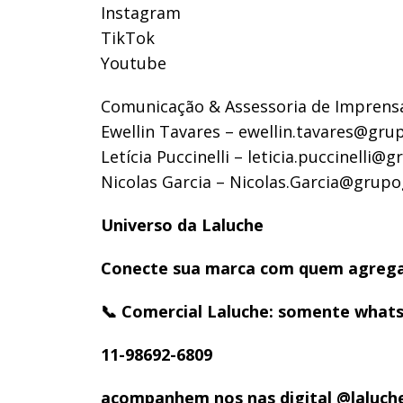
Instagram
TikTok
Youtube
Comunicação & Assessoria de Imprens
Ewellin Tavares –
ewellin.tavares@gru
Letícia Puccinelli –
leticia.puccinelli@
Nicolas Garcia –
Nicolas.Garcia
@grupo
Universo da Laluche
Conecte sua marca com quem agrega 
📞 Comercial Laluche: somente what
11-98692-6809
acompanhem nos nas digital @laluc