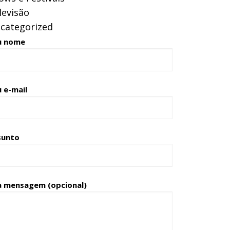
levisão
categorized
u nome
 e-mail
sunto
a mensagem (opcional)