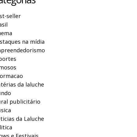
st-seller
asil
nema
staques na mídia
preendedorismo
portes
mosos
formacao
térias da laluche
ndo
ral publicitário
sica
ticias da Laluche
itica
ows e Festivais