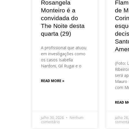
Rosangela
Flam
Monteiro é a
de M
convidada do
Corin
The Noite desta
esqu
quarta (29)
deci
Sant
A profissional que atuou
Amer
em investigações como
os casos Isabella
(Foto: 
Nardoni, Gil Rugai e o
Ribeir
será ap
READ MORE »
Mauro 
com Mu
READ M
julho 30, 2026
Nenhum
julho 28
comentário
comentá