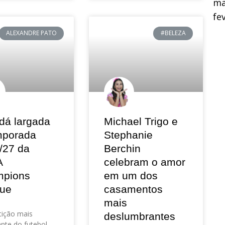
ma
fe
ALEXANDRE PATO
#BELEZA
dá largada
Michael Trigo e
mporada
Stephanie
/27 da
Berchin
A
celebram o amor
pions
em um dos
ue
casamentos
mais
ição mais
deslumbrantes
nte do futebol