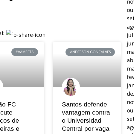
no
ou
se
ag
ju
ju
ma
#VAMPETA
ANDERSON GONÇALVES
ab
ma
fe
ja
de
no
ão FC
Santos defende
ou
rcute
vantagem contra
se
eços de
o Universidad
ag
eiras e
Central por vaga