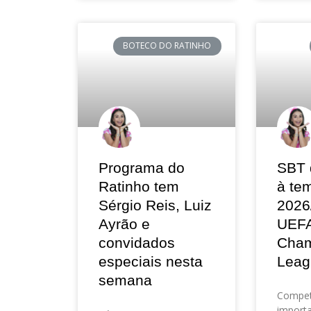
BOTECO DO RATINHO
Programa do
SBT 
Ratinho tem
à te
Sérgio Reis, Luiz
2026
Ayrão e
UEF
convidados
Cham
especiais nesta
Leag
semana
Compet
importa