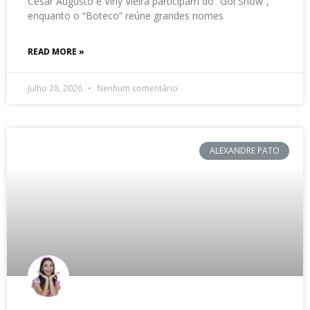
César Augusto e Viny Vieira participam do “Gol Show”,
enquanto o “Boteco” reúne grandes nomes
READ MORE »
julho 28, 2026
Nenhum comentário
ALEXANDRE PATO