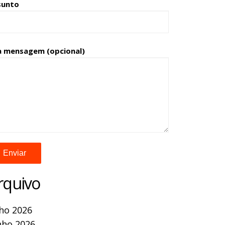
sunto
a mensagem (opcional)
rquivo
lho 2026
nho 2026