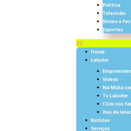
Politica
Televisão
Shows e Fes
Esportes
Home
Laluche
Empreende
Vídeos
Na Mídia co
Tv Laluche
Click nos f
Xou da lalu
Notícias
Serviços