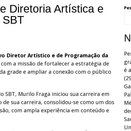
 Diretoria Artística e
Pe
o SBT
N
Pe
o Diretor Artístico e de Programação da
gr
com a missão de fortalecer a estratégia de
é 
da grade e ampliar a conexão com o público
(29
Ga
 SBT, Murilo Fraga iniciou sua carreira em
Pa
o de sua carreira, consolidou-se como um dos
Me
isão, com ampla experiência em conteúdo e
de
Sa
Un