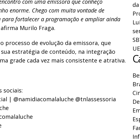
 reencontro com uma emissora que conheço
da
inho enorme. Chego com muita vontade de
Pr
ia para fortalecer a programação e ampliar ainda
Lu
,
afirma Murilo Fraga.
se
SB
ao processo de evolução da emissora, que
UE
 sua estratégia de conteúdo, na integração
C
ma grade cada vez mais consistente e atrativa.
Be
Br
sociais:
Ci
cial | @namidiacomalaluche @tnlassessoria
De
che
Em
acomalaluche
Es
e
Fa
In