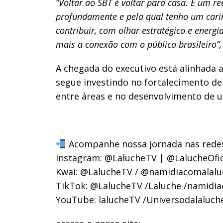
“Voltar ao SBT é voltar para casa. É um
profundamente e pela qual tenho um car
contribuir, com olhar estratégico e energ
mais a conexão com o público brasileiro”
A chegada do executivo está alinhada 
segue investindo no fortalecimento de
entre áreas e no desenvolvimento de u
Acompanhe nossa jornada nas redes 
​Instagram: @LalucheTV | @LalucheOfi
​Kwai: @LalucheTV / @namidiacomalalu
​TikTok: @LalucheTV /Laluche /namidi
YouTube: lalucheTV /Universodalaluch