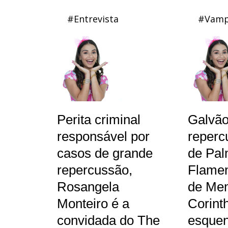
#Entrevista
#Vamp
Perita criminal
Galvã
responsável por
reperc
casos de grande
de Pal
repercussão,
Flamen
Rosangela
de Me
Monteiro é a
Corint
convidada do The
esquen