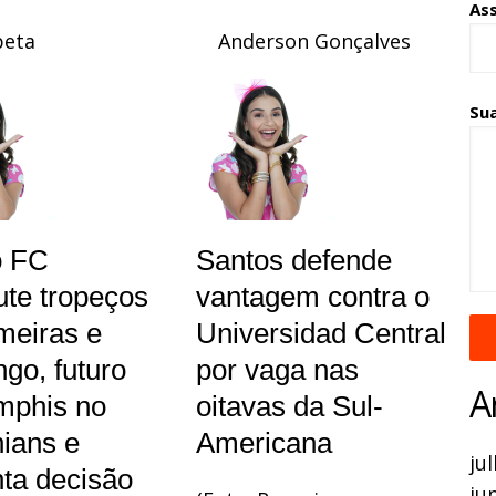
As
eta
Anderson Gonçalves
Su
o FC
Santos defende
ute tropeços
vantagem contra o
meiras e
Universidad Central
go, futuro
por vaga nas
A
mphis no
oitavas da Sul-
hians e
Americana
ju
ta decisão
ju