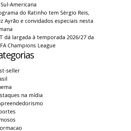
 Sul-Americana
ograma do Ratinho tem Sérgio Reis,
iz Ayrão e convidados especiais nesta
mana
T dá largada à temporada 2026/27 da
FA Champions League
ategorias
st-seller
asil
nema
staques na mídia
preendedorismo
portes
mosos
formacao