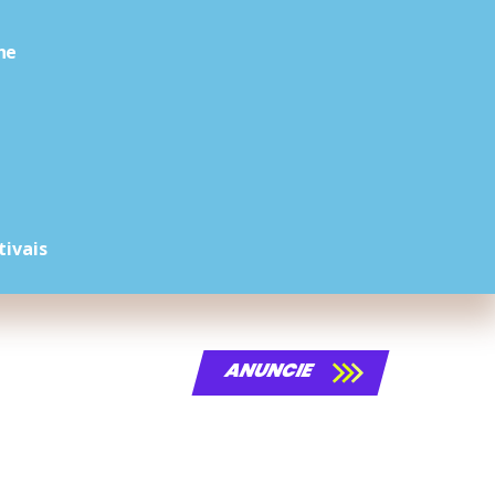
he
tivais
ANUNCIE