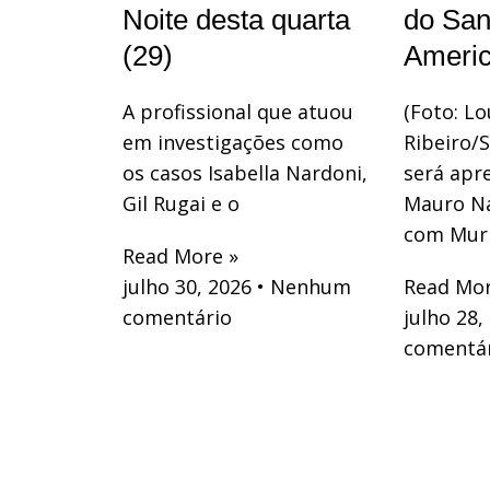
Noite desta quarta
do San
(29)
Ameri
A profissional que atuou
(Foto: Lo
em investigações como
Ribeiro
os casos Isabella Nardoni,
será apr
Gil Rugai e o
Mauro Na
com Muri
Read More »
julho 30, 2026
Nenhum
Read Mor
comentário
julho 28,
comentá