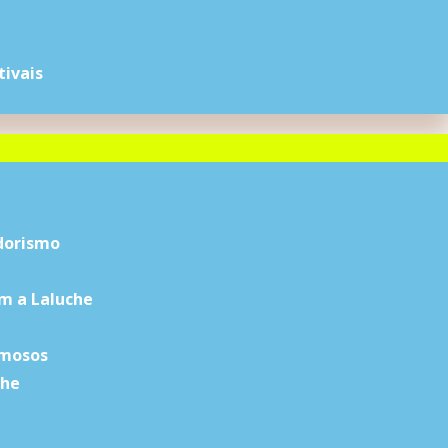
tivais
dorismo
m a Laluche
amosos
che