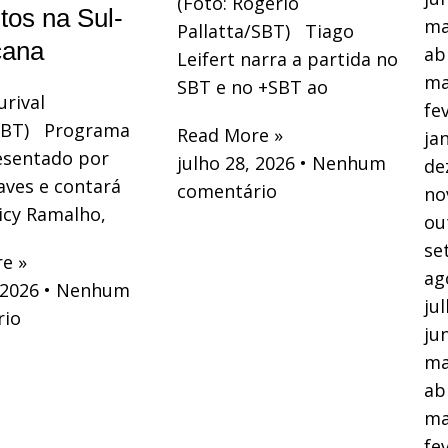
(Foto: Rogerio
tos na Sul-
ma
Pallatta/SBT) Tiago
cana
ab
Leifert narra a partida no
ma
SBT e no +SBT ao
urival
fe
/SBT) Programa
Read More »
ja
esentado por
julho 28, 2026
Nenhum
de
ves e contará
comentário
no
cy Ramalho,
ou
se
e »
ag
 2026
Nenhum
ju
rio
ju
ma
ab
ma
fe