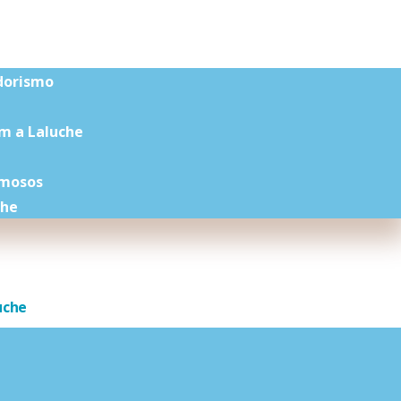
dorismo
m a Laluche
amosos
che
uche