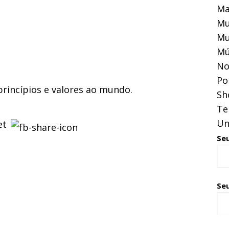
Ma
Mu
Mu
Mú
No
Pol
incípios e valores ao mundo.
Sh
Te
Un
Se
Seu