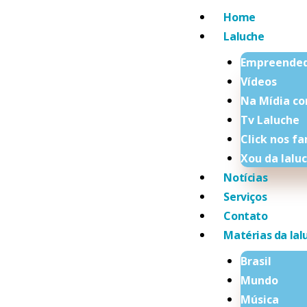
Home
Laluche
Empreende
Vídeos
Na Mídia co
Tv Laluche
Click nos f
Xou da lalu
Notícias
Serviços
Contato
Matérias da lal
Brasil
Mundo
Música