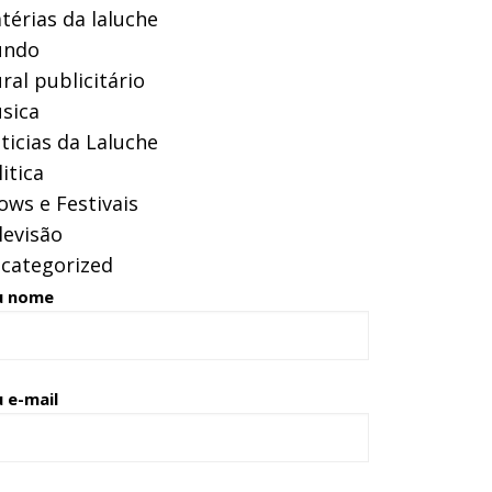
térias da laluche
ndo
ral publicitário
sica
ticias da Laluche
itica
ows e Festivais
levisão
categorized
u nome
 e-mail