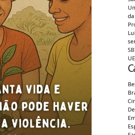
Un
da
Pr
Lu
se
SB
UE
C
Be
Br
Ci
De
Em
Es
Fa