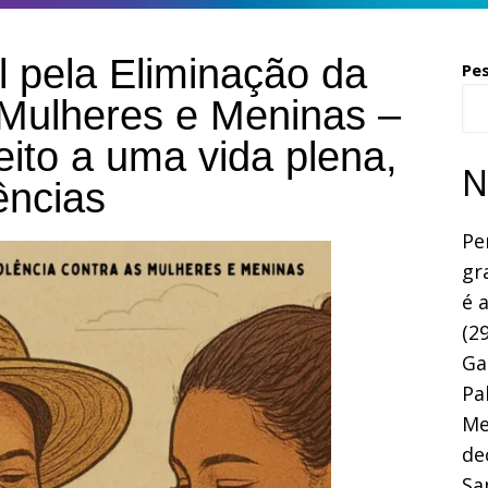
l pela Eliminação da
Pe
 Mulheres e Meninas –
eito a uma vida plena,
N
lências
Pe
gr
é 
(29
Ga
Pa
Me
de
Sa