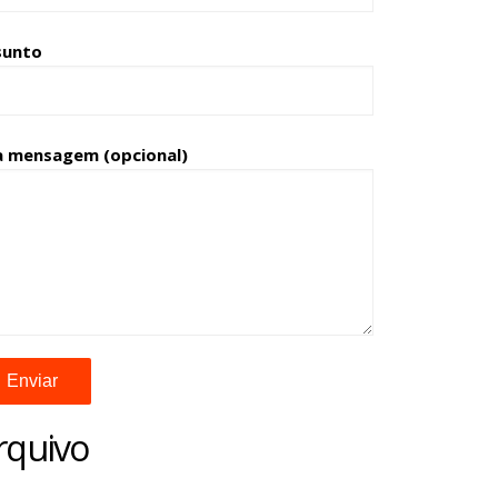
sunto
a mensagem (opcional)
rquivo