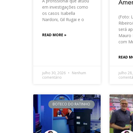
A profissional que atuou
Amer
em investigações como
os casos Isabella
(Foto: 
Nardoni, Gil Rugai e o
Ribeir
será ap
READ MORE »
Mauro 
com Mu
READ M
julho 30, 2026
Nenhum
julho 28
comentário
comentá
BOTECO DO RATINHO