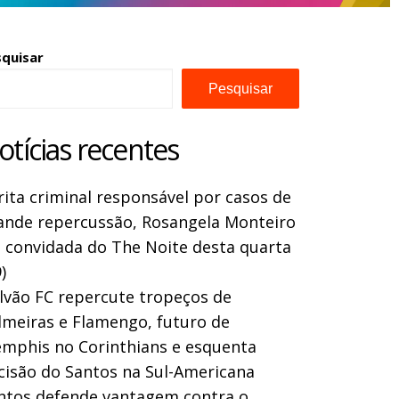
squisar
Pesquisar
otícias recentes
rita criminal responsável por casos de
ande repercussão, Rosangela Monteiro
a convidada do The Noite desta quarta
)
lvão FC repercute tropeços de
lmeiras e Flamengo, futuro de
mphis no Corinthians e esquenta
cisão do Santos na Sul-Americana
ntos defende vantagem contra o