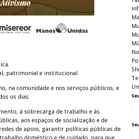
In
Ma
Mu
Mu
Mú
No
Pol
ica.
Sh
, patrimonial e institucional.
Te
Un
ho, na comunidade e nos serviços públicos, e
Se
dos os dias.
mento, à sobrecarga de trabalho e às
úblicas, aos espaços de socialização e de
Seu
 redes de apoio, garantir políticas públicas de
 trabalho doméstico e de cuidado, para que