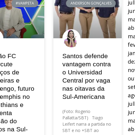
ju
#VAMPETA
ANDERSON GONÇALVES
ju
ma
ab
ma
fe
ja
ão FC
Santos defende
de
rcute
vantagem contra
no
eços de
o Universidad
ou
eiras e
Central por vaga
se
engo, futuro
nas oitavas da
ag
emphis no
Sul-Americana
ju
thians e
ju
(Foto: Rogerio
enta
Pallatta/SBT) Tiago
ma
são do
Leifert narra a partida no
ab
os na Sul-
SBT e no +SBT ao