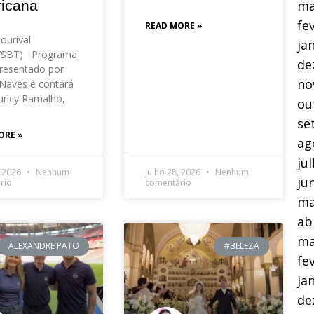
ma
icana
fe
READ MORE »
Lourival
ja
o/SBT) Programa
de
resentado por
no
Naves e contará
ricy Ramalho,
ou
se
ORE »
ag
ju
, 2026
Nenhum
julho 28, 2026
Nenhum
ju
rio
comentário
ma
ab
ma
ALEXANDRE PATO
#BELEZA
fe
ja
de