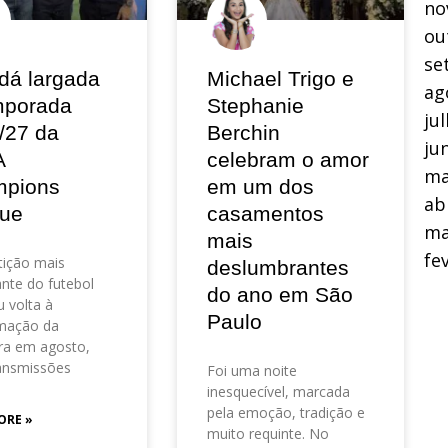
no
ou
se
dá largada
Michael Trigo e
ag
mporada
Stephanie
ju
/27 da
Berchin
ju
A
celebram o amor
ma
pions
em um dos
ab
ue
casamentos
ma
mais
fe
ição mais
deslumbrantes
nte do futebol
do ano em São
 volta à
Paulo
mação da
ra em agosto,
ansmissões
Foi uma noite
inesquecível, marcada
pela emoção, tradição e
ORE »
muito requinte. No