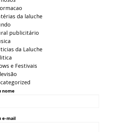
formacao
térias da laluche
ndo
ral publicitário
sica
ticias da Laluche
itica
ows e Festivais
levisão
categorized
u nome
 e-mail