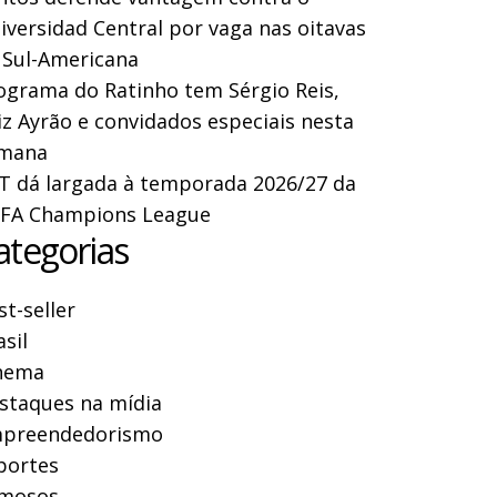
iversidad Central por vaga nas oitavas
 Sul-Americana
ograma do Ratinho tem Sérgio Reis,
iz Ayrão e convidados especiais nesta
mana
T dá largada à temporada 2026/27 da
FA Champions League
ategorias
st-seller
asil
nema
staques na mídia
preendedorismo
portes
mosos