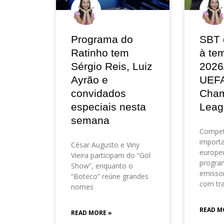
Programa do
SBT 
Ratinho tem
à te
Sérgio Reis, Luiz
2026
Ayrão e
UEF
convidados
Cham
especiais nesta
Leag
semana
Compet
importa
César Augusto e Viny
europeu
Vieira participam do “Gol
progra
Show”, enquanto o
emisso
“Boteco” reúne grandes
com tr
nomes
READ M
READ MORE »