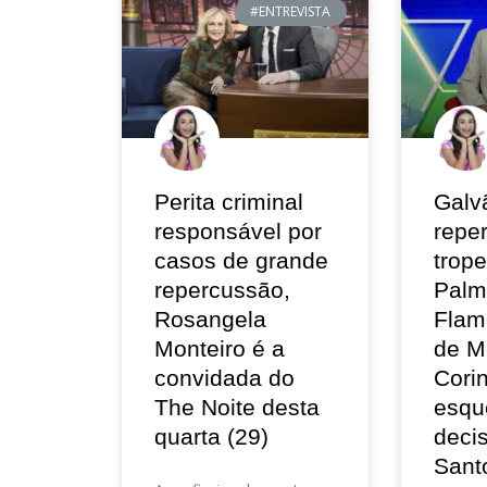
#ENTREVISTA
Perita criminal
Galv
responsável por
repe
casos de grande
trop
repercussão,
Palm
Rosangela
Flam
Monteiro é a
de M
convidada do
Corin
The Noite desta
esqu
quarta (29)
deci
Sant