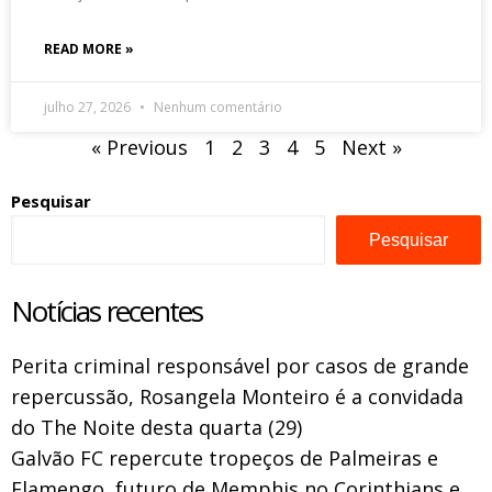
READ MORE »
julho 27, 2026
Nenhum comentário
« Previous
1
2
3
4
5
Next »
Pesquisar
Pesquisar
Notícias recentes
Perita criminal responsável por casos de grande
repercussão, Rosangela Monteiro é a convidada
do The Noite desta quarta (29)
Galvão FC repercute tropeços de Palmeiras e
Flamengo, futuro de Memphis no Corinthians e