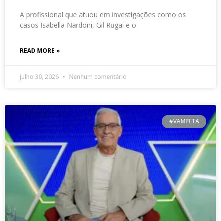
A profissional que atuou em investigações como os
casos Isabella Nardoni, Gil Rugai e o
READ MORE »
julho 30, 2026
Nenhum comentário
#VAMPETA