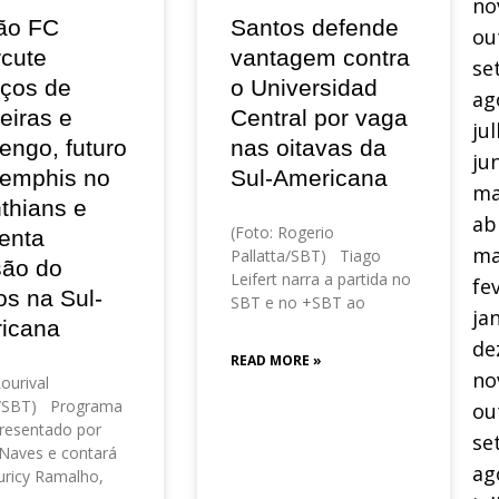
no
ão FC
Santos defende
ou
rcute
vantagem contra
se
eços de
o Universidad
ag
eiras e
Central por vaga
ju
engo, futuro
nas oitavas da
ju
emphis no
Sul-Americana
ma
thians e
ab
(Foto: Rogerio
enta
ma
Pallatta/SBT) Tiago
são do
Leifert narra a partida no
fe
os na Sul-
SBT e no +SBT ao
ja
icana
de
READ MORE »
no
Lourival
o/SBT) Programa
ou
resentado por
se
Naves e contará
ag
ricy Ramalho,