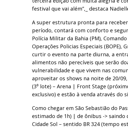
terceira edição com muita alegria e c
festival que vai além”,_ destaca Nadiell
A super estrutura pronta para receber
período, contará com conforto e segur
Polícia Militar da Bahia (PM), Comando
Operações Policias Especiais (BOPE),
curtir o evento na parte diurna, a entr
alimentos não perecíveis que serão do
vulnerabilidade e que vivem nas comun
aproveitar os shows na noite de 20/09,
(3⁰ lote) – Arena | Front Stage (próxi
exclusivo) e estão à venda através do 
Como chegar em São Sebastião do Passé
estimado de 1h) | de ônibus -> saindo
Cidade Sol – sentido BR 324 (tempo es