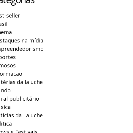
st-seller
asil
nema
staques na mídia
preendedorismo
portes
mosos
formacao
térias da laluche
ndo
ral publicitário
sica
ticias da Laluche
itica
ows e Festivais