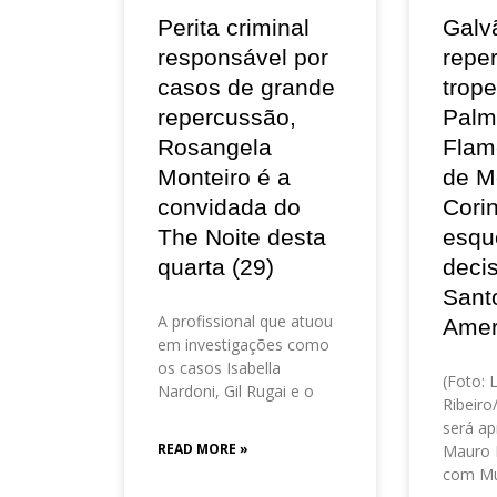
Perita criminal
Galv
responsável por
repe
casos de grande
trop
repercussão,
Palm
Rosangela
Flam
Monteiro é a
de M
convidada do
Corin
The Noite desta
esqu
quarta (29)
deci
Sant
A profissional que atuou
Amer
em investigações como
os casos Isabella
(Foto: 
Nardoni, Gil Rugai e o
Ribeir
será ap
READ MORE »
Mauro 
com Mu