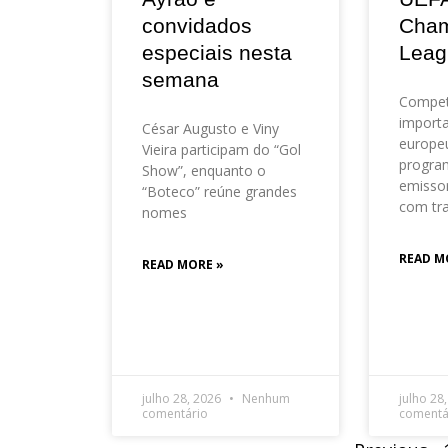
convidados
Cham
especiais nesta
Leag
semana
Compet
importa
César Augusto e Viny
europeu
Vieira participam do “Gol
progra
Show”, enquanto o
emisso
“Boteco” reúne grandes
com tr
nomes
READ M
READ MORE »
julho 28, 2026
Nenhum
julho 28
comentário
comentá