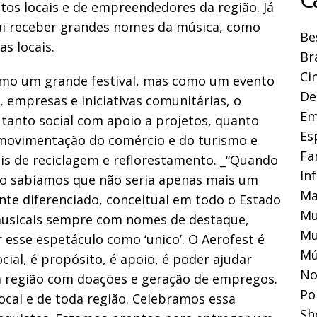
tos locais e de empreendedores da região. Já
vai receber grandes nomes da música, como
Be
as locais.
Br
Ci
omo um grande festival, mas como um evento
De
, empresas e iniciativas comunitárias, o
Em
tanto social com apoio a projetos, quanto
Es
ovimentação do comércio e do turismo e
Fa
is de reciclagem e reflorestamento. _“Quando
In
ço sabíamos que não seria apenas mais um
Ma
te diferenciado, conceitual em todo o Estado
Mu
musicais sempre com nomes de destaque,
Mu
esse espetáculo como ‘unico’. O Aerofest é
Mú
l, é propósito, é apoio, é poder ajudar
No
a região com doações e geração de empregos.
Pol
al e de toda região. Celebramos essa
Sh