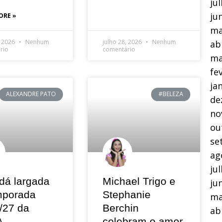
ju
ju
ORE »
ma
, 2026
Nenhum
julho 28, 2026
Nenhum
ab
rio
comentário
ma
fe
ja
ALEXANDRE PATO
#BELEZA
de
no
ou
se
ag
ju
dá largada
Michael Trigo e
ju
mporada
Stephanie
ma
/27 da
Berchin
ab
A
celebram o amor