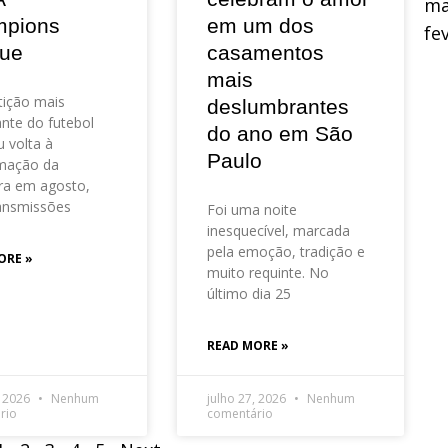
ma
pions
em um dos
fe
ue
casamentos
mais
ição mais
deslumbrantes
nte do futebol
do ano em São
 volta à
Paulo
mação da
ra em agosto,
ansmissões
Foi uma noite
inesquecível, marcada
pela emoção, tradição e
ORE »
muito requinte. No
último dia 25
READ MORE »
, 2026
Nenhum
julho 27, 2026
Nenhum
rio
comentário