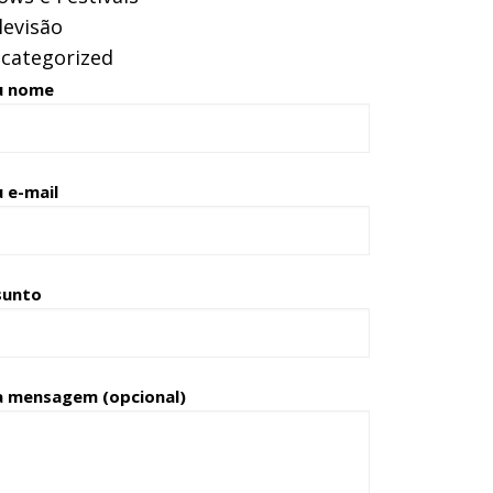
levisão
categorized
u nome
 e-mail
sunto
a mensagem (opcional)