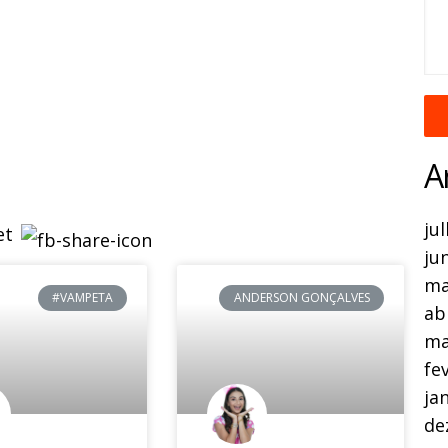
A
ju
ju
ma
#VAMPETA
ANDERSON GONÇALVES
ab
ma
fe
ja
de