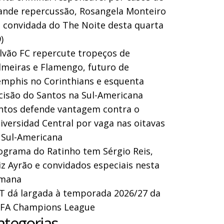
ande repercussão, Rosangela Monteiro
a convidada do The Noite desta quarta
)
lvão FC repercute tropeços de
lmeiras e Flamengo, futuro de
mphis no Corinthians e esquenta
cisão do Santos na Sul-Americana
ntos defende vantagem contra o
iversidad Central por vaga nas oitavas
 Sul-Americana
ograma do Ratinho tem Sérgio Reis,
iz Ayrão e convidados especiais nesta
mana
T dá largada à temporada 2026/27 da
FA Champions League
ategorias