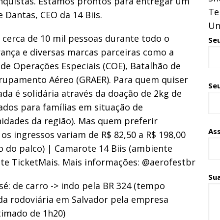
onquistas. Estamos prontos para entregar um
Te
e Dantas, CEO da 14 Biis.
Un
 cerca de 10 mil pessoas durante todo o
Se
ança e diversas marcas parceiras como a
 de Operações Especiais (COE), Batalhão de
 Grupamento Aéreo (GRAER). Para quem quiser
Seu
ada é solidária através da doação de 2kg de
ados para famílias em situação de
idades da região). Mas quem preferir
As
 os ingressos variam de R$ 82,50 a R$ 198,00
mo do palco) | Camarote 14 Biis (ambiente
site TicketMais. Mais informações: @aerofestbr
Su
: de carro -> indo pela BR 324 (tempo
 da rodoviária em Salvador pela empresa
timado de 1h20)