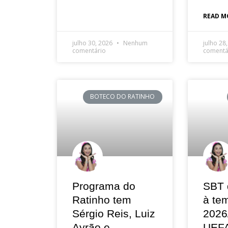
READ M
julho 30, 2026
Nenhum
julho 28
comentário
comentá
BOTECO DO RATINHO
Programa do
SBT 
Ratinho tem
à te
Sérgio Reis, Luiz
2026
Ayrão e
UEF