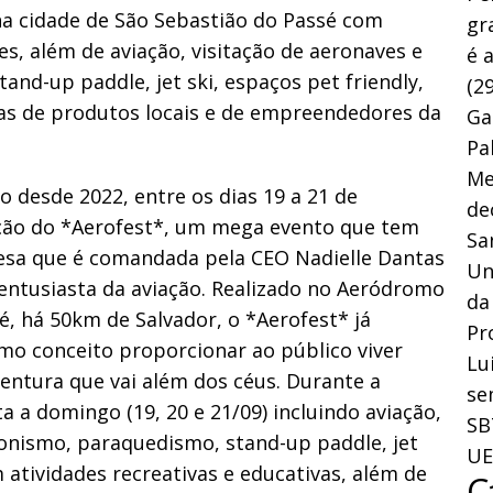
na cidade de São Sebastião do Passé com
gr
s, além de aviação, visitação de aeronaves e
é 
nd-up paddle, jet ski, espaços pet friendly,
(29
das de produtos locais e de empreendedores da
Ga
Pa
Me
desde 2022, entre os dias 19 a 21 de
de
ição do *Aerofest*, um mega evento que tem
Sa
resa que é comandada pela CEO Nadielle Dantas
Un
 entusiasta da aviação. Realizado no Aeródromo
da
é, há 50km de Salvador, o *Aerofest* já
Pr
mo conceito proporcionar ao público viver
Lu
entura que vai além dos céus. Durante a
se
 a domingo (19, 20 e 21/09) incluindo aviação,
SB
lonismo, paraquedismo, stand-up paddle, jet
UE
m atividades recreativas e educativas, além de
C