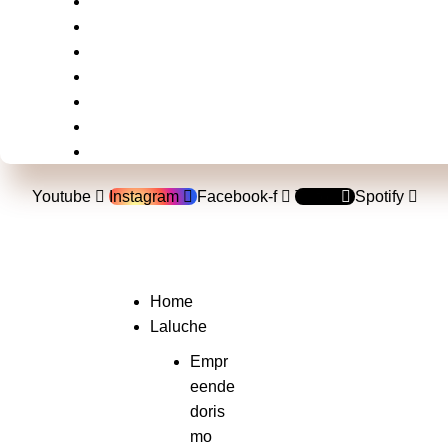
Brasil
Mundo
Música
Politica
Televisão
Shows e Festivais
Esportes
Youtube
Instagram
Facebook-f
Tiktok
Spotify
Home
Laluche
Empr
eende
doris
mo