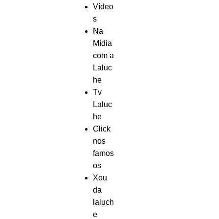
Vídeo
s
Na
Mídia
com a
Laluc
he
Tv
Laluc
he
Click
nos
famos
os
Xou
da
laluch
e