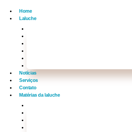
Home
Laluche
Empreendedorismo
Vídeos
Na Mídia com a Laluche
Tv Laluche
Click nos famosos
Xou da laluche
Notícias
Serviços
Contato
Matérias da laluche
Brasil
Mundo
Música
Politica