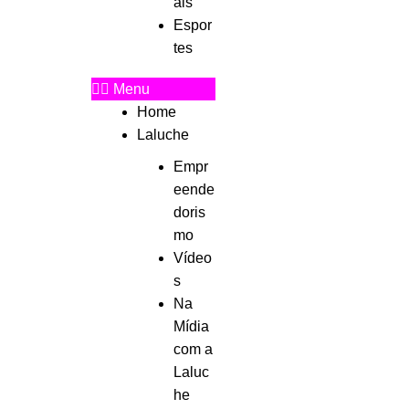
ais
Espor
tes
Menu
Home
Laluche
Empr
eende
doris
mo
Vídeo
s
Na
Mídia
com a
Laluc
he