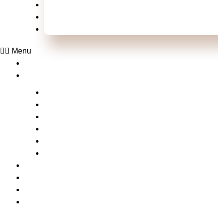
Televisão
Shows e Festivais
Esportes
Menu
Home
Laluche
Empreendedorismo
Vídeos
Na Mídia com a Laluche
Tv Laluche
Click nos famosos
Xou da laluche
Notícias
Serviços
Contato
Matérias da laluche