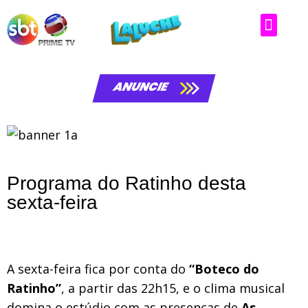
Matérias da laluche
ANUNCIE
Programa do Ratinho desta
sexta-feira
A sexta-feira fica por conta do
“Boteco do
Ratinho”
, a partir das 22h15, e o clima musical
domina o estúdio com as presenças de
As