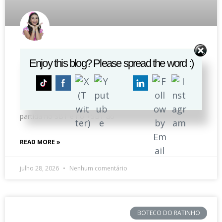
Santos defende vantagem contra o
Enjoy this blog? Please spread the word :)
Universidad Central por vaga nas
oitavas da Sul-Americana
(Foto: Rogerio Pallatta/SBT) Tiago Leifert narra a
partida no SBT e no +SBT ao
READ MORE »
julho 28, 2026
Nenhum comentário
BOTECO DO RATINHO