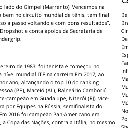
ao lado do Gimpel (Marrento). Vencemos na
o bem no circuito mundial de tênis, tem final
Be
so a passo voltando e com bons resultados”,
Br
 Dropshot e conta apoios da Secretaria de
Ci
ndergrip.
De
Em
Es
Fa
vereiro de 1983, foi tenista e começou no
In
 nível mundial ITF na carreira.Em 2017, ao
Ma
lhor ano, alcançando o top 10 do ranking
Mu
essoa (PB), Maceió (AL), Balneário Camboriú
Mu
ice-campeão em Guadalupe, Niterói (RJ), vice-
Mú
a por Equipes na Rússia, semifinalista do
No
ia.Em 2016 foi campeão Pan-Americano em
Pol
 a Copa das Nações, contra a Itália, no mesmo
Sh