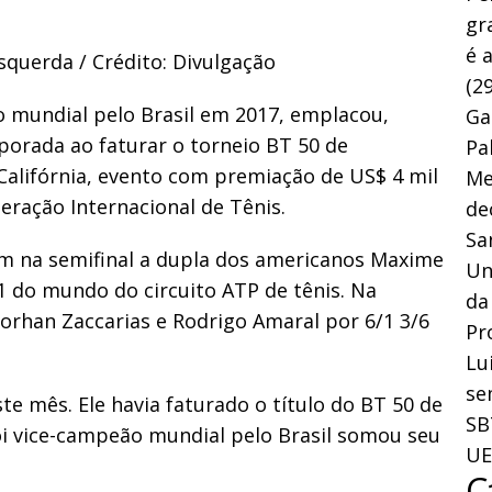
gr
é 
esquerda / Crédito: Divulgação
(29
ão mundial pelo Brasil em 2017, emplacou,
Ga
orada ao faturar o torneio BT 50 de
Pa
alifórnia, evento com premiação de US$ 4 mil
Me
eração Internacional de Tênis.
de
Sa
ram na semifinal a dupla dos americanos Maxime
Un
1 do mundo do circuito ATP de tênis. Na
da
Lorhan Zaccarias e Rodrigo Amaral por 6/1 3/6
Pr
Lu
se
te mês. Ele havia faturado o título do BT 50 de
SB
foi vice-campeão mundial pelo Brasil somou seu
UE
C