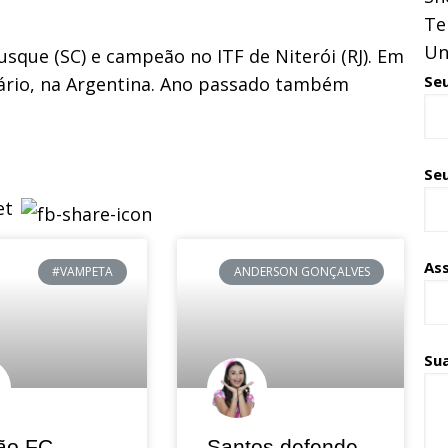
Te
Un
sque (SC) e campeão no ITF de Niterói (RJ). Em
Se
sário, na Argentina. Ano passado também
Seu
As
#VAMPETA
ANDERSON GONÇALVES
Su
ão FC
Santos defende