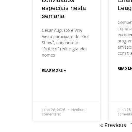
especiais nesta
Leag
semana
Compet
importa
César Augusto e Viny
europeu
Vieira participam do “Gol
progra
Show”, enquanto o
emisso
“Boteco” reúne grandes
com tr
nomes
READ M
READ MORE »
julho 28, 2026
Nenhum
julho 28
comentário
comentá
« Previous