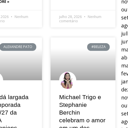
no
ORE »
ou
se
, 2026
Nenhum
julho 28, 2026
Nenhum
rio
comentário
ag
ju
ju
ALEXANDRE PATO
#BELEZA
ma
ab
ma
fe
ja
de
dá largada
Michael Trigo e
no
mporada
Stephanie
ou
/27 da
Berchin
se
A
celebram o amor
ag
pions
em um dos