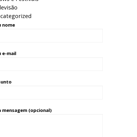
levisão
categorized
u nome
 e-mail
sunto
a mensagem (opcional)