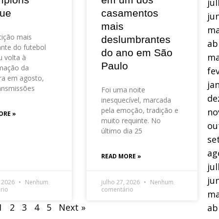
ju
ue
casamentos
ju
mais
ma
ição mais
deslumbrantes
ab
nte do futebol
do ano em São
ma
 volta à
Paulo
mação da
fe
ra em agosto,
ja
ansmissões
Foi uma noite
de
inesquecível, marcada
pela emoção, tradição e
no
ORE »
muito requinte. No
ou
último dia 25
se
ag
READ MORE »
ju
ju
, 2026
Nenhum
julho 27, 2026
Nenhum
rio
comentário
ma
1
2
3
4
5
Next »
ab