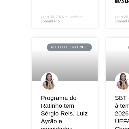
READ M
julho 30, 2026
Nenhum
julho 28
comentário
comentá
BOTECO DO RATINHO
Programa do
SBT 
Ratinho tem
à te
Sérgio Reis, Luiz
2026
Ayrão e
UEF
convidados
Cham