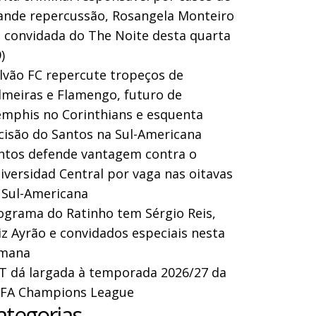
ande repercussão, Rosangela Monteiro
a convidada do The Noite desta quarta
)
lvão FC repercute tropeços de
lmeiras e Flamengo, futuro de
mphis no Corinthians e esquenta
cisão do Santos na Sul-Americana
ntos defende vantagem contra o
iversidad Central por vaga nas oitavas
 Sul-Americana
ograma do Ratinho tem Sérgio Reis,
iz Ayrão e convidados especiais nesta
mana
T dá largada à temporada 2026/27 da
FA Champions League
ategorias