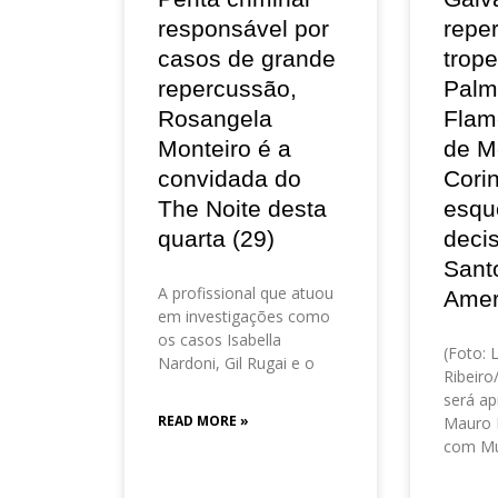
responsável por
repe
casos de grande
trop
repercussão,
Palm
Rosangela
Flam
Monteiro é a
de M
convidada do
Corin
The Noite desta
esqu
quarta (29)
deci
Sant
A profissional que atuou
Amer
em investigações como
os casos Isabella
(Foto: 
Nardoni, Gil Rugai e o
Ribeir
será ap
READ MORE »
Mauro 
com Mu