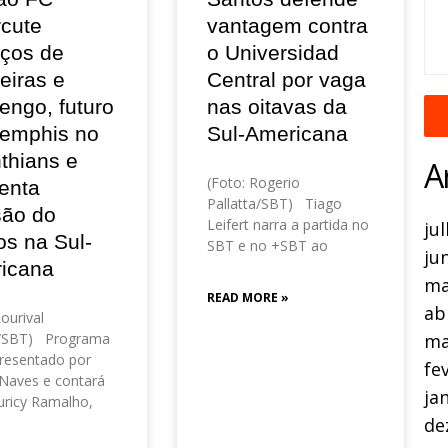
rcute
vantagem contra
eços de
o Universidad
eiras e
Central por vaga
engo, futuro
nas oitavas da
emphis no
Sul-Americana
thians e
A
(Foto: Rogerio
enta
Pallatta/SBT) Tiago
são do
Leifert narra a partida no
ju
os na Sul-
SBT e no +SBT ao
ju
icana
ma
READ MORE »
ab
Lourival
ma
o/SBT) Programa
resentado por
fe
Naves e contará
ja
ricy Ramalho,
de