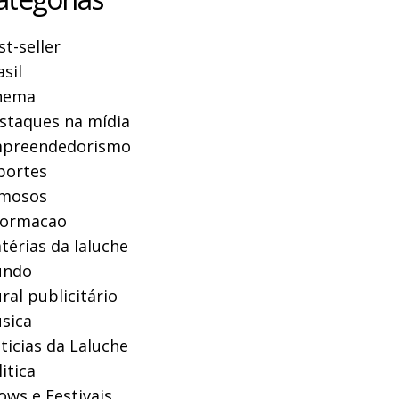
st-seller
asil
nema
staques na mídia
preendedorismo
portes
mosos
formacao
térias da laluche
ndo
ral publicitário
sica
ticias da Laluche
itica
ows e Festivais