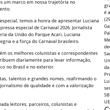
is um marco em nossa trajetória no
gr
ento.
é 
(29
especial, temos a honra de apresentar Luciana
Ga
pressa especial de Carnaval 2026. Jornalista
Pa
eria da União do Parque Acari, Luciana
Me
egria e a força do Carnaval brasileiro.
de
ém os melhores colunistas e correspondentes
Sa
ribuem diariamente para levar informação,
Un
co no Brasil e no exterior.
da
Pr
tas, talentos e grandes nomes, reafirmando o
Lu
rnalismo de qualidade e com a valorização
se
SB
UE
da leitores, parceiros, colunistas e
C