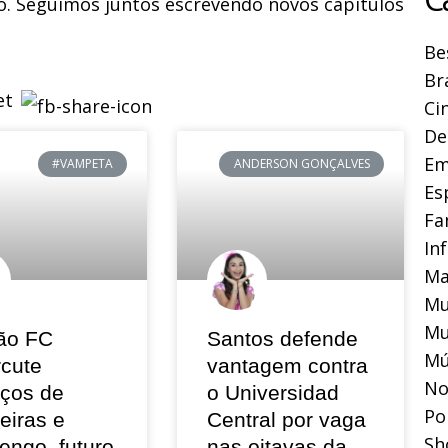
o. Seguimos juntos escrevendo novos capítulos
Be
Br
Ci
De
Em
#VAMPETA
ANDERSON GONÇALVES
Es
Fa
In
Ma
Mu
Mu
ão FC
Santos defende
Mú
rcute
vantagem contra
No
eços de
o Universidad
Pol
eiras e
Central por vaga
Sh
engo, futuro
nas oitavas da