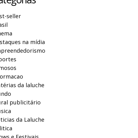
st-seller
asil
nema
staques na mídia
preendedorismo
portes
mosos
formacao
térias da laluche
ndo
ral publicitário
sica
ticias da Laluche
itica
ows e Festivais