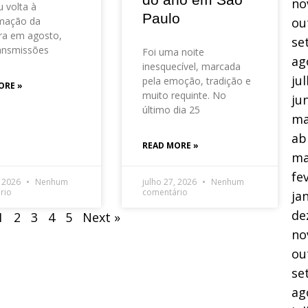
no
 volta à
Paulo
mação da
ou
ra em agosto,
se
ansmissões
Foi uma noite
ag
inesquecível, marcada
ju
pela emoção, tradição e
ORE »
muito requinte. No
ju
último dia 25
ma
ab
READ MORE »
ma
fe
, 2026
Nenhum
julho 27, 2026
Nenhum
rio
comentário
ja
de
1
2
3
4
5
Next »
no
ou
se
ag