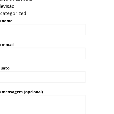
levisão
categorized
u nome
 e-mail
sunto
a mensagem (opcional)