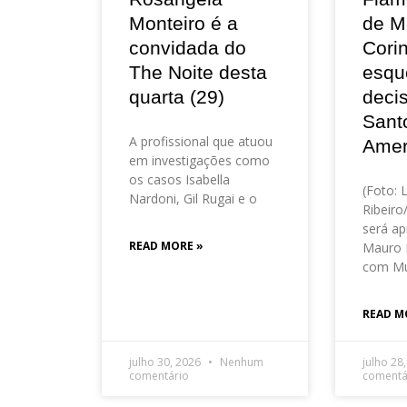
Monteiro é a
de M
convidada do
Corin
The Noite desta
esqu
quarta (29)
deci
Sant
A profissional que atuou
Amer
em investigações como
os casos Isabella
(Foto: 
Nardoni, Gil Rugai e o
Ribeir
será ap
READ MORE »
Mauro 
com Mu
READ M
julho 30, 2026
Nenhum
julho 28
comentário
comentá