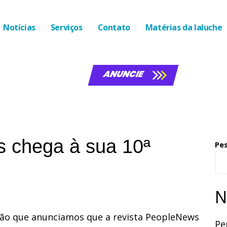
Notícias
Serviços
Contato
Matérias da laluche
ANUNCIE
 chega à sua 10ª
Pe
N
ção que anunciamos que a revista PeopleNews
Pe