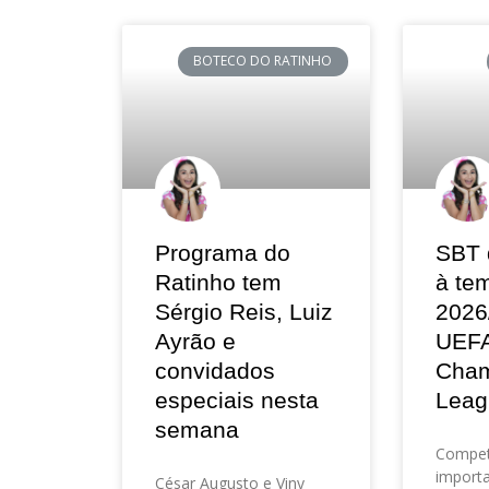
BOTECO DO RATINHO
Programa do
SBT 
Ratinho tem
à te
Sérgio Reis, Luiz
2026
Ayrão e
UEF
convidados
Cham
especiais nesta
Leag
semana
Compet
importa
César Augusto e Viny