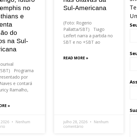
Te
emphis no
Sul-Americana
Un
thians e
(Foto: Rogerio
enta
Se
Pallatta/SBT) Tiago
são do
Leifert narra a partida no
os na Sul-
SBT e no +SBT ao
icana
Seu
READ MORE »
Lourival
o/SBT) Programa
resentado por
As
Naves e contará
ricy Ramalho,
ORE »
Su
, 2026
Nenhum
julho 28, 2026
Nenhum
rio
comentário