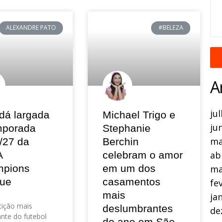
ALEXANDRE PATO
#BELEZA
A
ju
dá largada
Michael Trigo e
ju
mporada
Stephanie
ma
/27 da
Berchin
A
celebram o amor
ab
pions
em um dos
ma
ue
casamentos
fe
mais
ja
ição mais
deslumbrantes
de
nte do futebol
do ano em São