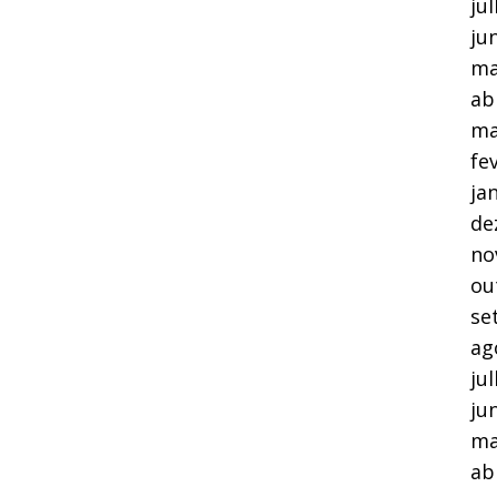
ju
ju
ma
ab
ma
fe
ja
de
no
ou
se
ag
ju
ju
ma
ab