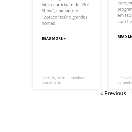
europeu
Vieira participam do “Gol
progra
Show”, enquanto o
emisso
“Boteco” reúne grandes
com tr
nomes
READ M
READ MORE »
julho 28, 2026
Nenhum
julho 28
comentário
comentá
« Previous