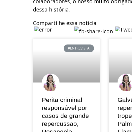
colaboradores, o nosso muito obrigad
dessa história.
Compartilhe essa notícia:
#ENTREVISTA
Perita criminal
Galv
responsável por
repe
casos de grande
trop
repercussão,
Palm
Rosangela
Flam