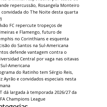
ande repercussão, Rosangela Monteiro
a convidada do The Noite desta quarta
)
lvão FC repercute tropeços de
lmeiras e Flamengo, futuro de
mphis no Corinthians e esquenta
cisão do Santos na Sul-Americana
ntos defende vantagem contra o
iversidad Central por vaga nas oitavas
 Sul-Americana
ograma do Ratinho tem Sérgio Reis,
iz Ayrão e convidados especiais nesta
mana
T dá largada à temporada 2026/27 da
FA Champions League
ategorias