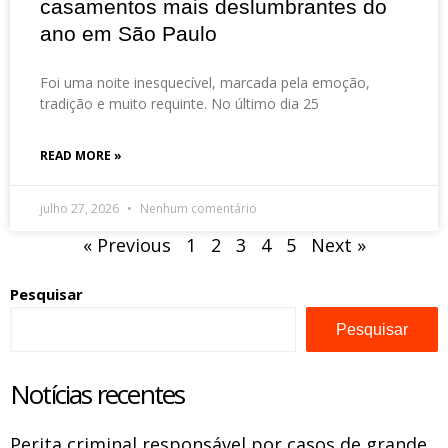
casamentos mais deslumbrantes do
ano em São Paulo
Foi uma noite inesquecível, marcada pela emoção,
tradição e muito requinte. No último dia 25
READ MORE »
julho 27, 2026
Nenhum comentário
« Previous
1
2
3
4
5
Next »
Pesquisar
Pesquisar
Notícias recentes
Perita criminal responsável por casos de grande