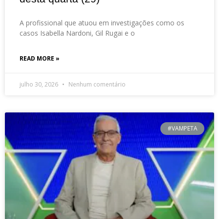
A profissional que atuou em investigações como os
casos Isabella Nardoni, Gil Rugai e o
READ MORE »
julho 30, 2026
Nenhum comentário
#VAMPETA