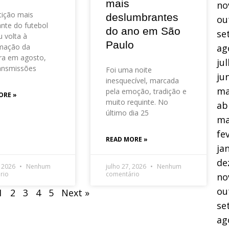
mais
no
ição mais
deslumbrantes
ou
nte do futebol
do ano em São
se
 volta à
Paulo
mação da
ag
ra em agosto,
ju
ansmissões
Foi uma noite
ju
inesquecível, marcada
ma
pela emoção, tradição e
ORE »
muito requinte. No
ab
último dia 25
ma
fe
READ MORE »
ja
de
, 2026
Nenhum
julho 27, 2026
Nenhum
rio
comentário
no
ou
1
2
3
4
5
Next »
se
ag