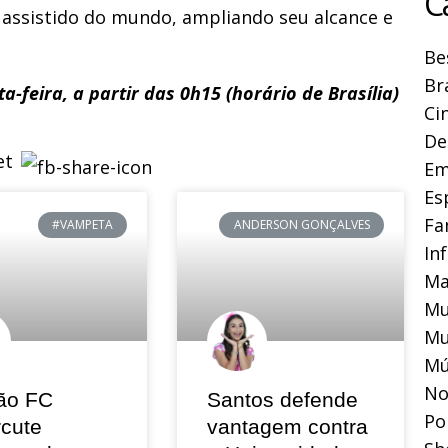
C
 assistido do mundo, ampliando seu alcance e
Be
Br
a-feira, a partir das 0h15 (horário de Brasília)
Ci
De
Em
Es
Fa
#VAMPETA
ANDERSON GONÇALVES
In
Ma
Mu
Mu
Mú
No
ão FC
Santos defende
Pol
rcute
vantagem contra