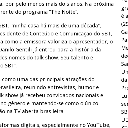
ra, por pelo menos mais dois anos. Na próxima
gr
frente do programa “The Noite”.
é 
(29
SBT, minha casa há mais de uma década”,
Ga
presidente de Conteúdo e Comunicação do SBT,
Pa
a como a emissora valoriza o apresentador, o
Me
nilo Gentili já entrou para a história da
de
des nomes do talk show. Seu talento e
Sa
do SBT”.
Un
se como uma das principais atrações do
da
rasileira, reunindo entrevistas, humor e
Pr
k show já recebeu convidados nacionais e
Lu
a no gênero e mantendo-se como o único
se
o na TV aberta brasileira.
SB
UE
aformas digitais, especialmente no YouTube,