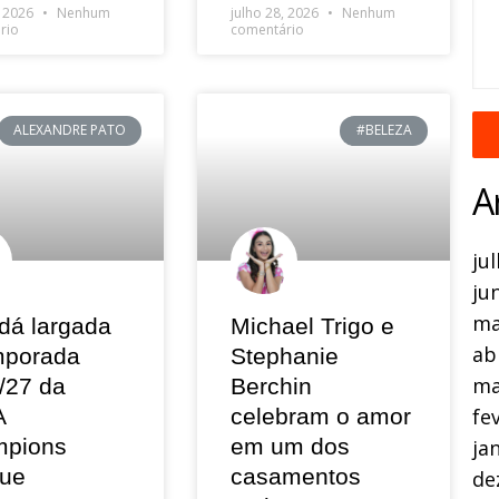
, 2026
Nenhum
julho 28, 2026
Nenhum
rio
comentário
ALEXANDRE PATO
#BELEZA
A
ju
ju
ma
dá largada
Michael Trigo e
ab
mporada
Stephanie
ma
/27 da
Berchin
A
celebram o amor
fe
pions
em um dos
ja
ue
casamentos
de