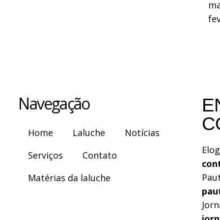
ma
fe
Navegação
E
C
Home
Laluche
Notícias
Elog
Serviços
Contato
con
Pau
Matérias da laluche
pau
Jorn
jor