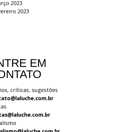
rço 2023
vereiro 2023
NTRE EM
ONTATO
ios, críticas, sugestões
tato@laluche.com.br
tas
tas@laluche.com.br
alismo
nalismo@laluche.com.br