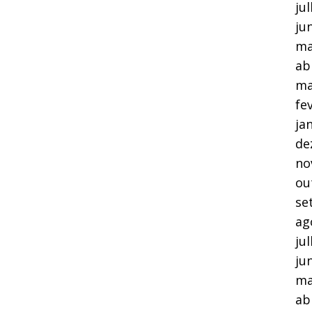
ju
ju
ma
ab
ma
fe
ja
de
no
ou
se
ag
ju
ju
ma
ab