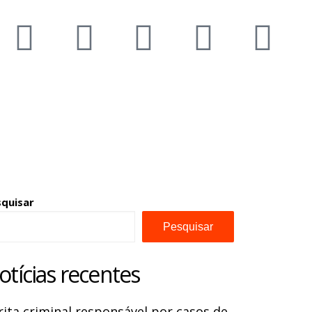
squisar
Pesquisar
otícias recentes
rita criminal responsável por casos de