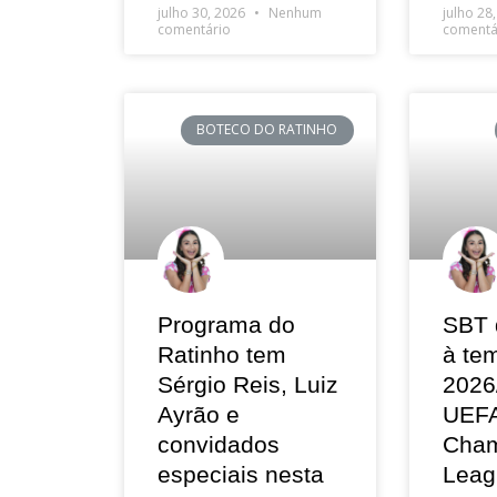
julho 30, 2026
Nenhum
julho 28
comentário
comentá
BOTECO DO RATINHO
Programa do
SBT 
Ratinho tem
à te
Sérgio Reis, Luiz
2026
Ayrão e
UEF
convidados
Cham
especiais nesta
Leag