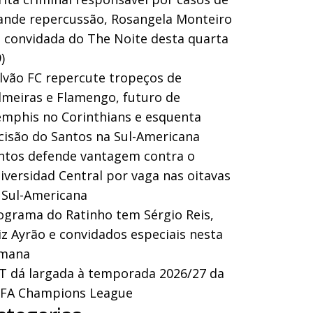
ande repercussão, Rosangela Monteiro
a convidada do The Noite desta quarta
)
lvão FC repercute tropeços de
lmeiras e Flamengo, futuro de
mphis no Corinthians e esquenta
cisão do Santos na Sul-Americana
ntos defende vantagem contra o
iversidad Central por vaga nas oitavas
 Sul-Americana
ograma do Ratinho tem Sérgio Reis,
iz Ayrão e convidados especiais nesta
mana
T dá largada à temporada 2026/27 da
FA Champions League