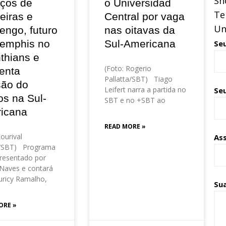
Sh
eços de
o Universidad
Te
eiras e
Central por vaga
Un
engo, futuro
nas oitavas da
emphis no
Sul-Americana
Se
thians e
(Foto: Rogerio
enta
Pallatta/SBT) Tiago
são do
Leifert narra a partida no
Seu
os na Sul-
SBT e no +SBT ao
icana
READ MORE »
Lourival
As
o/SBT) Programa
resentado por
Naves e contará
ricy Ramalho,
Su
ORE »