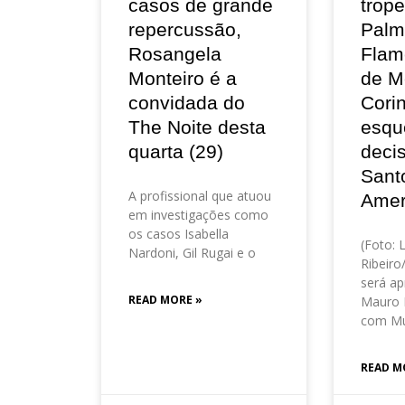
casos de grande
trop
repercussão,
Palm
Rosangela
Flam
Monteiro é a
de M
convidada do
Corin
The Noite desta
esqu
quarta (29)
deci
Sant
A profissional que atuou
Amer
em investigações como
os casos Isabella
(Foto: 
Nardoni, Gil Rugai e o
Ribeir
será ap
READ MORE »
Mauro 
com Mu
READ M