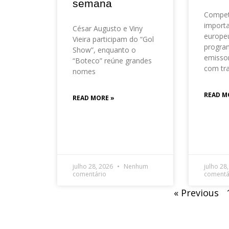
semana
Compet
importa
César Augusto e Viny
europeu
Vieira participam do “Gol
progra
Show”, enquanto o
emisso
“Boteco” reúne grandes
com tr
nomes
READ M
READ MORE »
julho 28, 2026
Nenhum
julho 28
comentário
comentá
« Previous