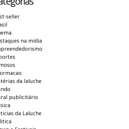
ategorias
st-seller
asil
nema
staques na mídia
preendedorismo
portes
mosos
formacao
térias da laluche
ndo
ral publicitário
sica
ticias da Laluche
itica