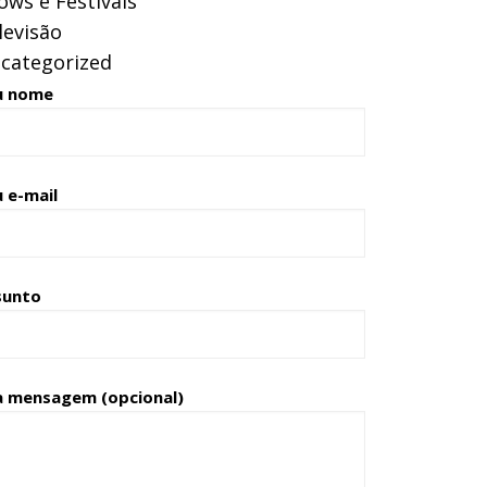
ows e Festivais
levisão
categorized
u nome
 e-mail
sunto
a mensagem (opcional)