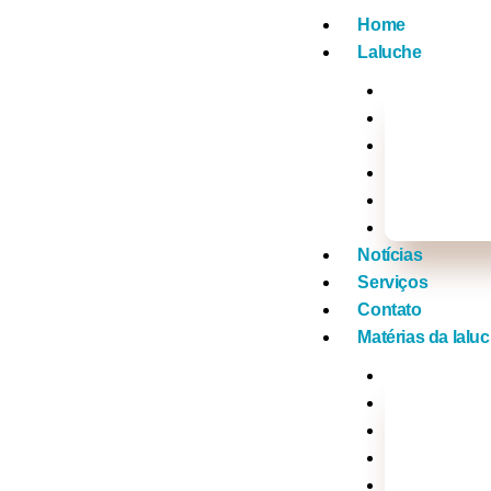
Home
Laluche
Empreended
Vídeos
Na Mídia co
Tv Laluche
Click nos f
Xou da lalu
Notícias
Serviços
Contato
Matérias da lalu
Brasil
Mundo
Música
Politica
Televisão