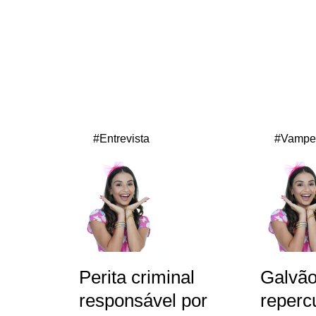
#Entrevista
#Vampe
Perita criminal
Galvã
responsável por
reperc