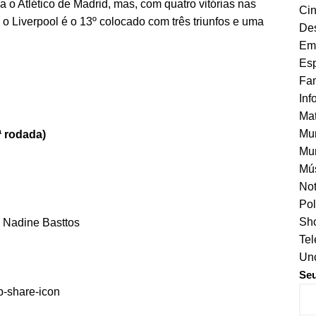
a o Atlético de Madrid, mas, com quatro vitórias nas
Ci
o Liverpool é o 13º colocado com três triunfos e uma
Des
Em
Esp
Fa
Inf
Mat
Mu
 rodada)
Mur
Mú
Not
Pol
Sho
e Nadine Basttos
Tel
Unc
Se