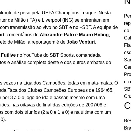
N
onfronto de peso pela UEFA Champions League. Nesta
Per
, Inter de Milão (ITA) e Liverpool (ING) se enfrentam em
rep
, com transmissão ao vivo no SBT e no +SBT. A equipe de
do 
ert
, comentários de
Alexandre Pato
e
Mauro Beting
,
Gal
reto de Milão, a reportagem é de
João Venturi
.
Fla
esq
a
Futlive
no YouTube do SBT Sports, comandada
San
os e análise completa deste e dos outros embates do
Cen
Pro
e c
seis vezes na Liga dos Campeões, todas em mata-matas. O
SBT
ainda Taça dos Clubes Campeões Europeus de 1964/65,
Ch
r por 3 a 0 o jogo de ida e passar, mesmo com uma
C
siões, nas oitavas de final das edições de 2007/08 e
s com dois triunfos (2 a 0 e 1 a 0) e na última com um
0).
Bes
Bra