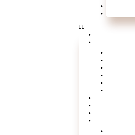
Shows e Fes
Esportes
Home
Laluche
Empreended
Vídeos
Na Mídia co
Tv Laluche
Click nos f
Xou da lalu
Notícias
Serviços
Contato
Matérias da laluch
Brasil