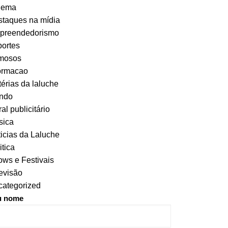
nema
taques na mídia
preendedorismo
ortes
mosos
ormacao
érias da laluche
ndo
al publicitário
sica
icias da Laluche
itica
ws e Festivais
evisão
ategorized
u nome