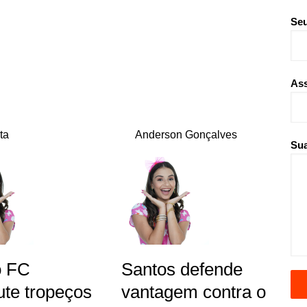
Seu
As
ta
Anderson Gonçalves
Sua
o FC
Santos defende
ute tropeços
vantagem contra o