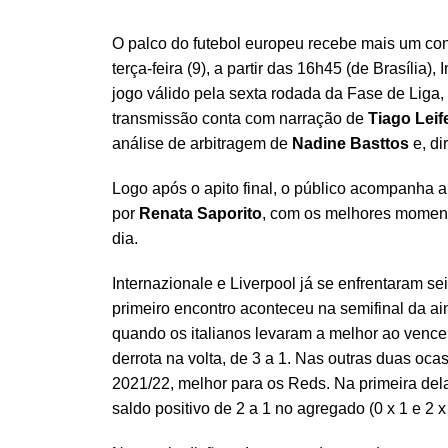
O palco do futebol europeu recebe mais um c
terça-feira (9), a partir das 16h45 (de Brasília)
jogo válido pela sexta rodada da Fase de Liga
transmissão conta com narração de
Tiago Leif
análise de arbitragem de
Nadine Basttos
e, di
Logo após o apito final, o público acompanha 
por
Renata Saporito
, com os melhores moment
dia.
Internazionale e Liverpool já se enfrentaram 
primeiro encontro aconteceu na semifinal da 
quando os italianos levaram a melhor ao vence
derrota na volta, de 3 a 1. Nas outras duas oca
2021/22, melhor para os Reds. Na primeira dela
saldo positivo de 2 a 1 no agregado (0 x 1 e 2 x 