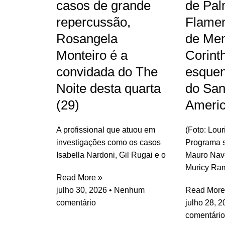
casos de grande
de Pal
repercussão,
Flamen
Rosangela
de Me
Monteiro é a
Corint
convidada do The
esquen
Noite desta quarta
do San
(29)
Ameri
A profissional que atuou em
(Foto: Lou
investigações como os casos
Programa s
Isabella Nardoni, Gil Rugai e o
Mauro Nav
Muricy Ra
Read More »
julho 30, 2026
Nenhum
Read More
comentário
julho 28, 
comentário