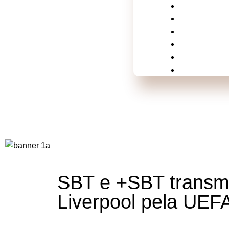
Mundo
Música
Politica
Televisão
Shows e Fes
Esportes
SBT e +SBT transmi
Liverpool pela UE