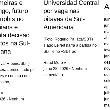
meiras e
Universidad Central
A
go, futuro
por vaga nas
mphis no
oitavas da Sul-
jul
jun
hians e
Americana
ma
ta decisão
abr
(Foto: Rogerio Pallatta/SBT)
tos na Sul-
ma
Tiago Leifert narra a partida no
cana
fev
SBT e no +SBT ao
jan
de
Read More »
rival Ribeiro/SBT)
no
julho 28, 2026
Nenhum
erá apresentado por
out
comentário
es e contará com
se
malho,
ago
jul
 »
jun
2026
Nenhum
ma