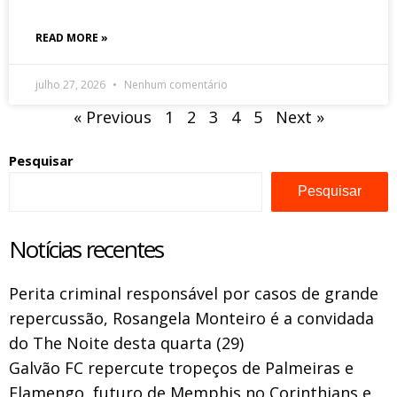
READ MORE »
julho 27, 2026
Nenhum comentário
« Previous
1
2
3
4
5
Next »
Pesquisar
Pesquisar
Notícias recentes
Perita criminal responsável por casos de grande
repercussão, Rosangela Monteiro é a convidada
do The Noite desta quarta (29)
Galvão FC repercute tropeços de Palmeiras e
Flamengo, futuro de Memphis no Corinthians e