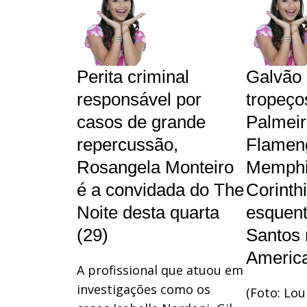
Perita criminal
Galvão 
responsável por
tropeço
casos de grande
Palmeir
repercussão,
Flameng
Rosangela Monteiro
Memphi
é a convidada do The
Corinth
Noite desta quarta
esquent
(29)
Santos 
Americ
A profissional que atuou em
investigações como os
(Foto: Lou