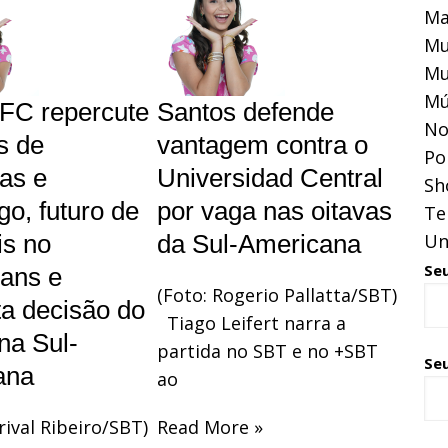
Ma
Mu
Mu
Mú
FC repercute
Santos defende
No
s de
vantagem contra o
Pol
as e
Universidad Central
Sh
o, futuro de
por vaga nas oitavas
Te
s no
da Sul-Americana
Un
Se
ians e
(Foto: Rogerio Pallatta/SBT)
a decisão do
Tiago Leifert narra a
na Sul-
partida no SBT e no +SBT
Seu
ana
ao
rival Ribeiro/SBT)
Read More »