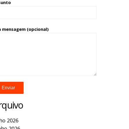
sunto
a mensagem (opcional)
rquivo
lho 2026
nho 2026