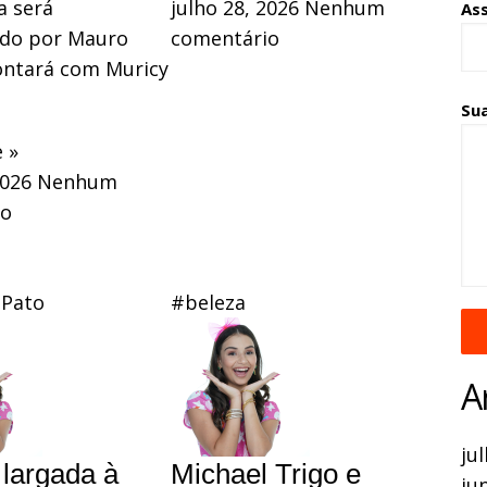
 será
julho 28, 2026
Nenhum
As
do por Mauro
comentário
ontará com Muricy
Su
 »
2026
Nenhum
io
 Pato
#beleza
A
ju
largada à
Michael Trigo e
ju