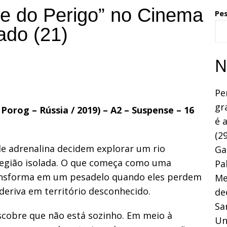
te do Perigo” no Cinema
Pe
ado (21)
N
Pe
gr
Porog – Rússia / 2019) – A2 – Suspense – 16
é 
(29
de adrenalina decidem explorar um rio
Ga
região isolada. O que começa como uma
Pa
ransforma em um pesadelo quando eles perdem
Me
eriva em território desconhecido.
de
Sa
scobre que não está sozinho. Em meio à
Un