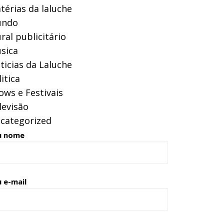
térias da laluche
ndo
ral publicitário
sica
ticias da Laluche
itica
ows e Festivais
levisão
categorized
u nome
 e-mail