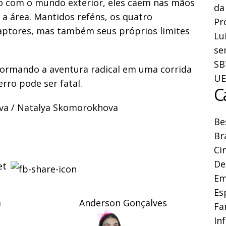
to com o mundo exterior, eles caem nas mãos
da
a área. Mantidos reféns, os quatro
Pr
aptores, mas também seus próprios limites
Lu
se
SB
sformando a aventura radical em uma corrida
UE
rro pode ser fatal.
C
kova / Natalya Skomorokhova
Be
Br
Ci
De
Em
Es
a
Anderson Gonçalves
Fa
In