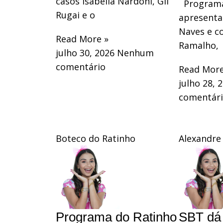
casos Isabella Nardoni, Gil
Programa
Rugai e o
apresenta
Naves e c
Read More »
Ramalho,
julho 30, 2026
Nenhum
comentário
Read More
julho 28, 
comentár
Boteco do Ratinho
Alexandre
Programa do Ratinho
SBT dá 