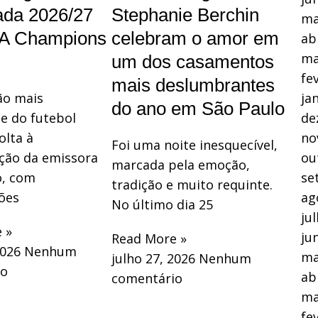
ada 2026/27
Stephanie Berchin
ma
A Champions
celebram o amor em
ab
ma
um dos casamentos
fe
mais deslumbrantes
ão mais
ja
do ano em São Paulo
e do futebol
de
olta à
no
Foi uma noite inesquecível,
ão da emissora
ou
marcada pela emoção,
o, com
se
tradição e muito requinte.
ões
ag
No último dia 25
ju
 »
ju
Read More »
2026
Nenhum
ma
julho 27, 2026
Nenhum
io
ab
comentário
ma
fe