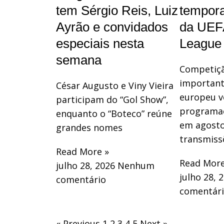
tem Sérgio Reis, Luiz
tempor
Ayrão e convidados
da UEF
especiais nesta
League
semana
Competiç
important
César Augusto e Viny Vieira
europeu v
participam do “Gol Show”,
programaç
enquanto o “Boteco” reúne
em agost
grandes nomes
transmiss
Read More »
Read More
julho 28, 2026
Nenhum
julho 28, 
comentário
comentár
« Previous
1
2
3
4
5
Next »