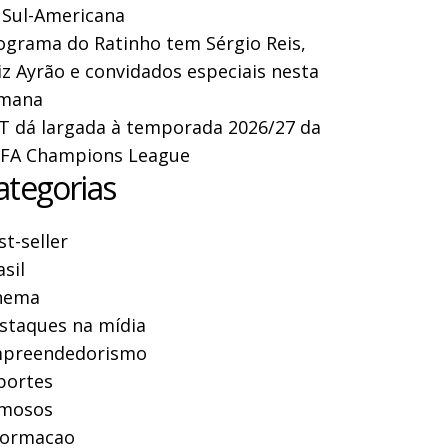
 Sul-Americana
ograma do Ratinho tem Sérgio Reis,
iz Ayrão e convidados especiais nesta
mana
T dá largada à temporada 2026/27 da
FA Champions League
ategorias
st-seller
asil
nema
staques na mídia
preendedorismo
portes
mosos
formacao