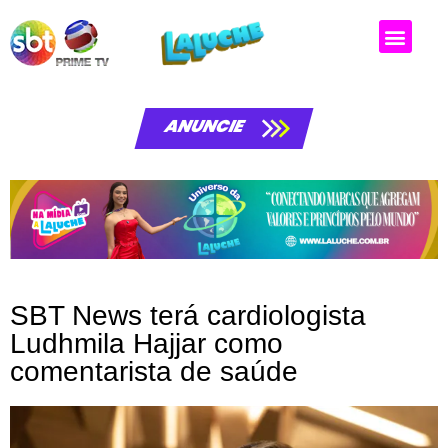
Matérias da laluche
ANUNCIE
SBT News terá cardiologista
Ludhmila Hajjar como
comentarista de saúde