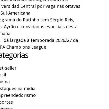
iversidad Central por vaga nas oitavas
 Sul-Americana
ograma do Ratinho tem Sérgio Reis,
iz Ayrão e convidados especiais nesta
mana
T dá largada à temporada 2026/27 da
FA Champions League
ategorias
st-seller
asil
nema
staques na mídia
preendedorismo
portes
mosos