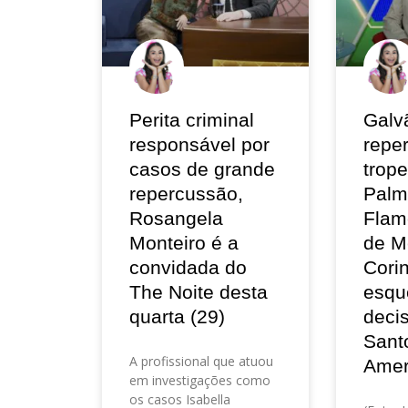
Perita criminal
Galv
responsável por
repe
casos de grande
trop
repercussão,
Palm
Rosangela
Flam
Monteiro é a
de M
convidada do
Corin
The Noite desta
esqu
quarta (29)
deci
Sant
A profissional que atuou
Amer
em investigações como
os casos Isabella