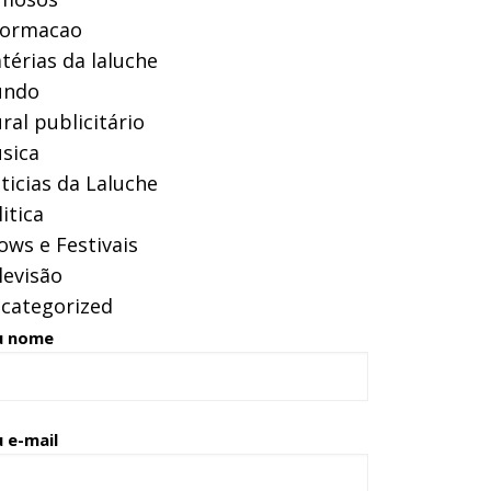
formacao
térias da laluche
ndo
ral publicitário
sica
ticias da Laluche
itica
ows e Festivais
levisão
categorized
u nome
 e-mail