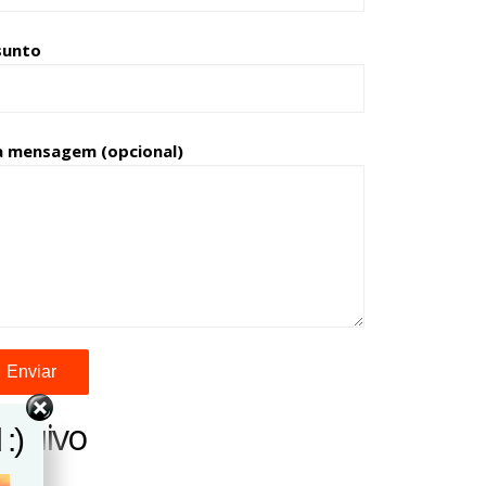
sunto
a mensagem (opcional)
rquivo
:)