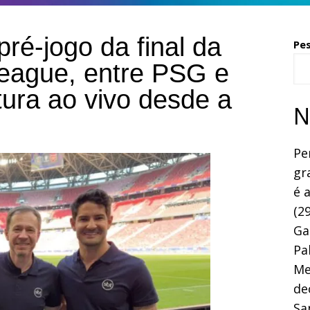
ré-jogo da final da
Pe
ague, entre PSG e
ura ao vivo desde a
N
Pe
gr
é 
(29
Ga
Pa
Me
de
Sa