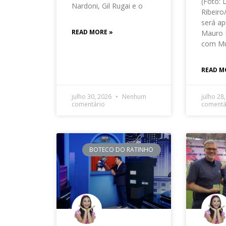
(Foto: 
Nardoni, Gil Rugai e o
Ribeir
será ap
READ MORE »
Mauro 
com Mu
READ M
julho 30, 2026
Nenhum
julho 28
comentário
comentá
BOTECO DO RATINHO