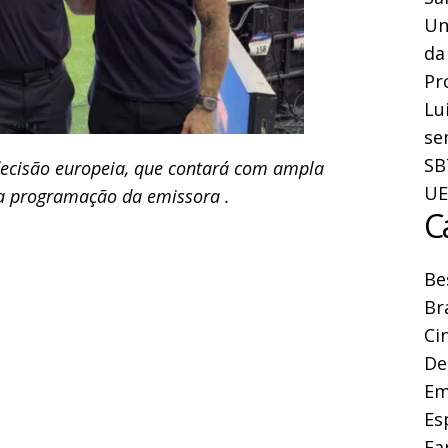
Un
da
Pr
Lu
se
SB
decisão europeia, que contará com ampla
UE
 a programação da emissora .
C
Be
Br
Ci
De
Em
Es
Fa