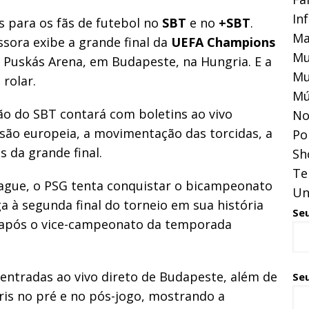
In
 para os fãs de futebol no
SBT
e no
+SBT
.
Ma
ssora exibe a grande final da
UEFA Champions
Mu
a Puskás Arena, em Budapeste, na Hungria. E a
Mu
rolar.
Mú
ão do SBT contará com boletins ao vivo
No
são europeia, a movimentação das torcidas, a
Pol
 da grande final.
Sh
Te
gue, o PSG tenta conquistar o bicampeonato
Un
a à segunda final do torneio em sua história
Se
s após o vice-campeonato da temporada
entradas ao vivo direto de Budapeste, além de
Seu
ris no pré e no pós-jogo, mostrando a