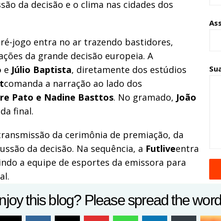
são da decisão e o clima nas cidades dos
As
 pré-jogo entra no ar trazendo bastidores,
mações da grande decisão europeia. A
o
e
Júlio Baptista
, diretamente dos estúdios
Su
t
comanda a narração ao lado dos
re Pato e Nadine Basttos
. No gramado,
João
a final.
 transmissão da cerimônia de premiação, da
ussão da decisão. Na sequência, a
Futlive
entra
indo a equipe de esportes da emissora para
al.
A
njoy this blog? Please spread the word 