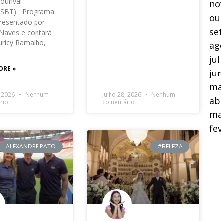
Lourival
no
o/SBT) Programa
ou
resentado por
se
Naves e contará
ricy Ramalho,
ag
ju
ORE »
ju
ma
, 2026
Nenhum
julho 28, 2026
Nenhum
ab
rio
comentário
ma
fe
ALEXANDRE PATO
#BELEZA