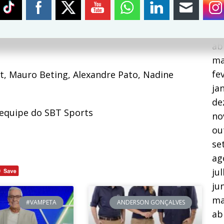
(ING)
ju
ju
lia)
ma
ab
ma
fe
t, Mauro Beting, Alexandre Pato, Nadine
ja
de
 equipe do SBT Sports
no
ou
se
ag
ju
ju
ma
#VAMPETA
ANDERSON GONÇALVES
ab