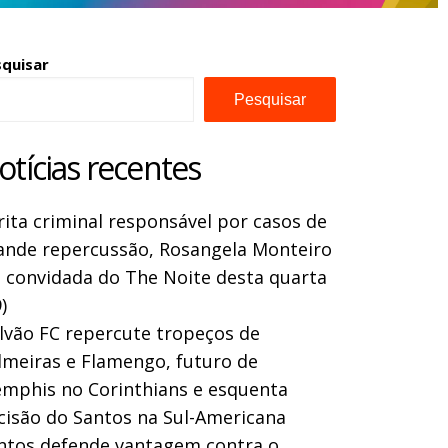
squisar
Pesquisar
otícias recentes
rita criminal responsável por casos de
ande repercussão, Rosangela Monteiro
a convidada do The Noite desta quarta
)
lvão FC repercute tropeços de
lmeiras e Flamengo, futuro de
mphis no Corinthians e esquenta
cisão do Santos na Sul-Americana
ntos defende vantagem contra o