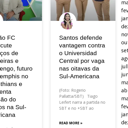
ma
fe
ja
de
no
ão FC
Santos defende
ou
rcute
vantagem contra
se
eços de
o Universidad
ag
eiras e
Central por vaga
ju
engo, futuro
nas oitavas da
ju
emphis no
Sul-Americana
ma
thians e
ab
(Foto: Rogerio
enta
Pallatta/SBT) Tiago
ma
são do
Leifert narra a partida no
fe
os na Sul-
SBT e no +SBT ao
ja
icana
de
READ MORE »