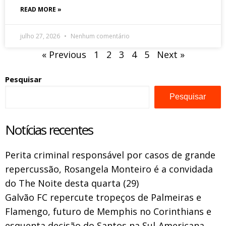
READ MORE »
julho 27, 2026
Nenhum comentário
« Previous
1
2
3
4
5
Next »
Pesquisar
Pesquisar
Notícias recentes
Perita criminal responsável por casos de grande
repercussão, Rosangela Monteiro é a convidada
do The Noite desta quarta (29)
Galvão FC repercute tropeços de Palmeiras e
Flamengo, futuro de Memphis no Corinthians e
esquenta decisão do Santos na Sul-Americana