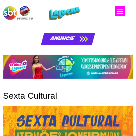
Matérias da laluche
ANUNCIE
Sexta Cultural