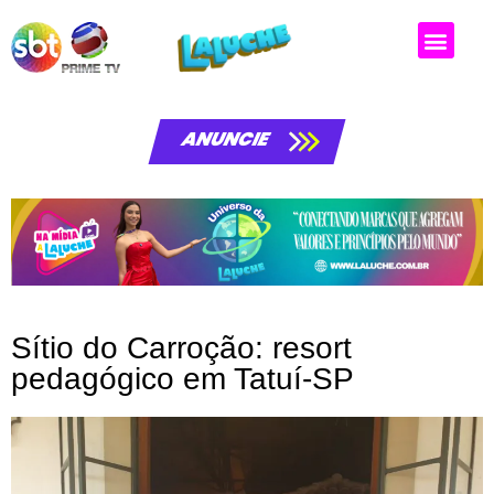
Matérias da laluche
ANUNCIE
Sítio do Carroção: resort
pedagógico em Tatuí-SP