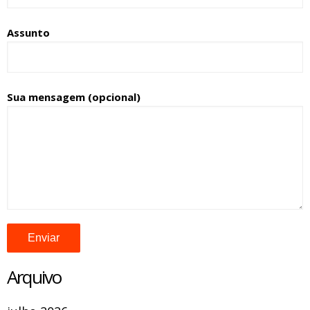
Assunto
Sua mensagem (opcional)
Arquivo