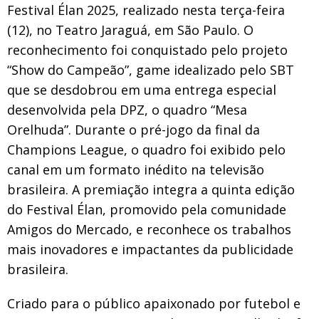
Festival Élan 2025, realizado nesta terça-feira
(12), no Teatro Jaraguá, em São Paulo. O
reconhecimento foi conquistado pelo projeto
“Show do Campeão”, game idealizado pelo SBT
que se desdobrou em uma entrega especial
desenvolvida pela DPZ, o quadro “Mesa
Orelhuda”. Durante o pré-jogo da final da
Champions League, o quadro foi exibido pelo
canal em um formato inédito na televisão
brasileira. A premiação integra a quinta edição
do Festival Élan, promovido pela comunidade
Amigos do Mercado, e reconhece os trabalhos
mais inovadores e impactantes da publicidade
brasileira.
Criado para o público apaixonado por futebol e