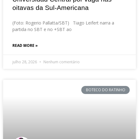
oitavas da Sul-Americana
(Foto: Rogerio Pallatta/SBT) Tiago Leifert narra a
partida no SBT e no +SBT ao
READ MORE »
julho 28, 2026
Nenhum comentário
BOTECO DO RATINHO