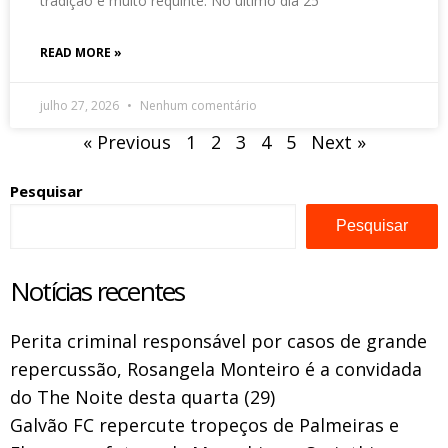
tradição e muito requinte. No último dia 25
READ MORE »
julho 27, 2026
Nenhum comentário
« Previous
1
2
3
4
5
Next »
Pesquisar
Pesquisar
Notícias recentes
Perita criminal responsável por casos de grande
repercussão, Rosangela Monteiro é a convidada
do The Noite desta quarta (29)
Galvão FC repercute tropeços de Palmeiras e