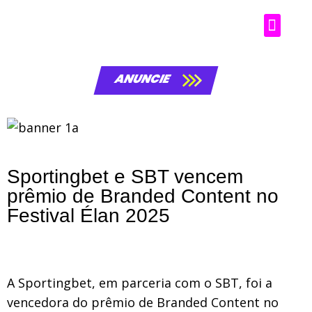
ANUNCIE
Sportingbet e SBT vencem
prêmio de Branded Content no
Festival Élan 2025
A Sportingbet, em parceria com o SBT, foi a
vencedora do prêmio de Branded Content no