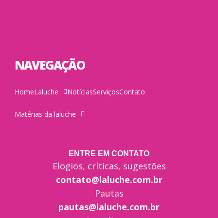
NAVEGAÇÃO
Home
Laluche
Notícias
Serviços
Contato
Matérias da laluche
ENTRE EM CONTATO
Elogios, críticas, sugestões
contato@laluche.com.br
Pautas
pautas@laluche.com.br