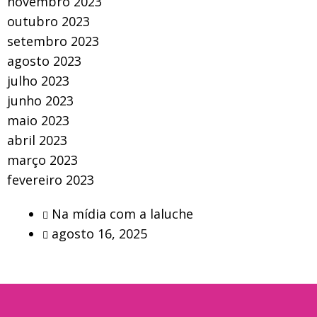
novembro 2023
outubro 2023
setembro 2023
agosto 2023
julho 2023
junho 2023
maio 2023
abril 2023
março 2023
fevereiro 2023
Na mídia com a laluche
agosto 16, 2025