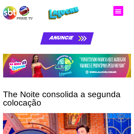
Matérias da laluche
ANUNCIE
The Noite consolida a segunda
colocação