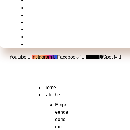
Brasil
Mundo
Música
Politica
Televisão
Shows e Festivais
Esportes
Youtube
Instagram
Facebook-f
Tiktok
Spotify
Home
Laluche
Empr
eende
doris
mo