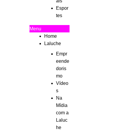
ais
Espor
tes
Menu
Home
Laluche
Empr
eende
doris
mo
Vídeo
s
Na
Mídia
com a
Laluc
he