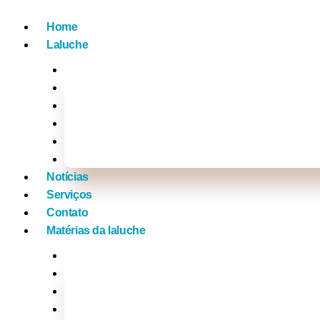
Home
Laluche
Empreendedorismo
Vídeos
Na Mídia com a Laluche
Tv Laluche
Click nos famosos
Xou da laluche
Notícias
Serviços
Contato
Matérias da laluche
Brasil
Mundo
Música
Politica