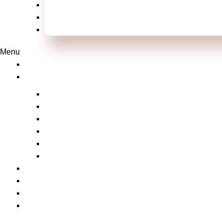
Televisão
Shows e Festivais
Esportes
Menu
Home
Laluche
Empreendedorismo
Vídeos
Na Mídia com a Laluche
Tv Laluche
Click nos famosos
Xou da laluche
Notícias
Serviços
Contato
Matérias da laluche