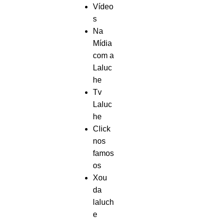
Vídeo
s
Na
Mídia
com a
Laluc
he
Tv
Laluc
he
Click
nos
famos
os
Xou
da
laluch
e