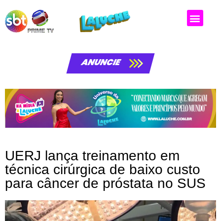
Matérias da laluche
ANUNCIE
UERJ lança treinamento em
técnica cirúrgica de baixo custo
para câncer de próstata no SUS