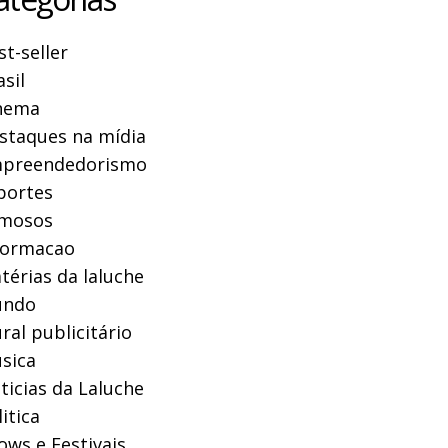
st-seller
asil
nema
staques na mídia
preendedorismo
portes
mosos
formacao
térias da laluche
ndo
ral publicitário
sica
ticias da Laluche
itica
ows e Festivais