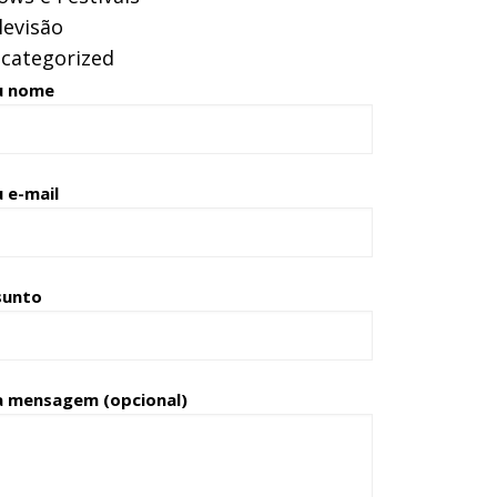
levisão
categorized
u nome
 e-mail
sunto
a mensagem (opcional)