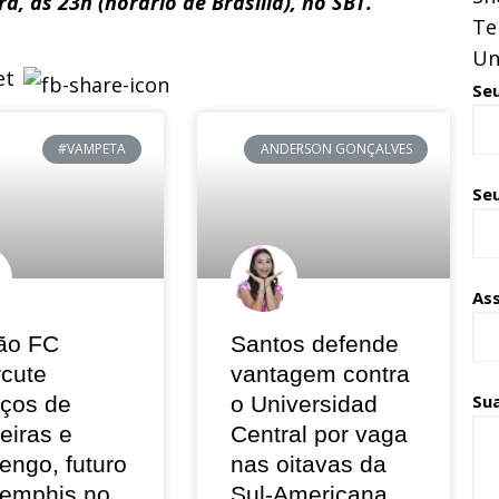
a, às 23h (horário de Brasília), no SBT.
Te
Un
Se
#VAMPETA
ANDERSON GONÇALVES
Seu
As
ão FC
Santos defende
rcute
vantagem contra
Su
eços de
o Universidad
eiras e
Central por vaga
engo, futuro
nas oitavas da
emphis no
Sul-Americana