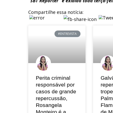
“SBT Repórter” é exibido toda terça-feir
Compartilhe essa notícia:
#ENTREVISTA
Perita criminal
Galv
responsável por
repe
casos de grande
trop
repercussão,
Palm
Rosangela
Flam
Monteiro é a
de M