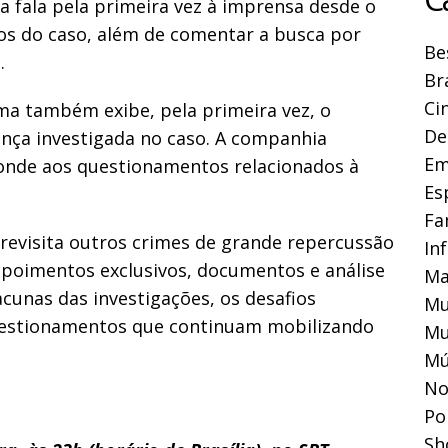
va fala pela primeira vez à imprensa desde o
s do caso, além de comentar a busca por
Be
.
Br
Ci
ma também exibe, pela primeira vez, o
De
nça investigada no caso. A companhia
Em
ponde aos questionamentos relacionados à
Es
Fa
 revisita outros crimes de grande repercussão
In
oimentos exclusivos, documentos e análise
Ma
unas das investigações, os desafios
Mu
questionamentos que continuam mobilizando
Mu
Mú
No
Pol
Sh