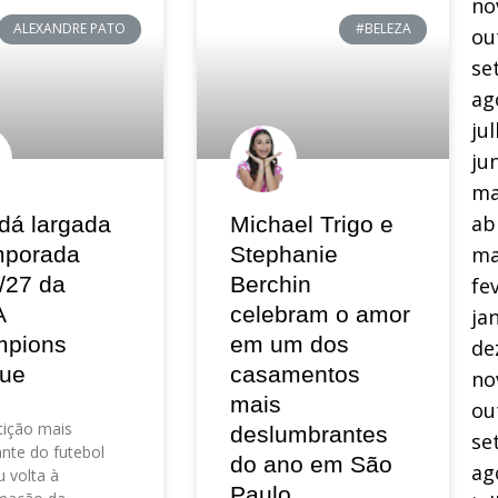
no
ALEXANDRE PATO
#BELEZA
ou
se
ag
ju
ju
ma
ab
dá largada
Michael Trigo e
mporada
Stephanie
ma
/27 da
Berchin
fe
A
celebram o amor
ja
pions
em um dos
de
ue
casamentos
no
mais
ou
ição mais
deslumbrantes
se
nte do futebol
do ano em São
ag
 volta à
Paulo