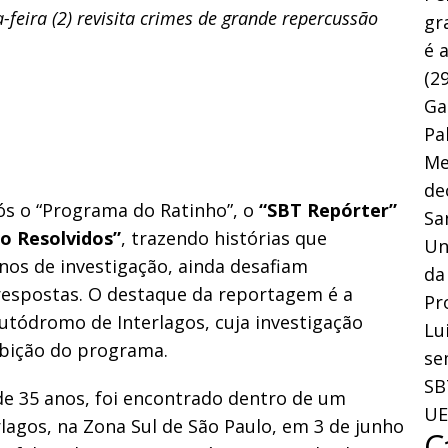
-feira (2) revisita crimes de grande repercussão
gr
é 
(29
Ga
Pa
Me
de
pós o “Programa do Ratinho”, o
“SBT Repórter”
Sa
o Resolvidos”
, trazendo histórias que
Un
os de investigação, ainda desafiam
da
respostas. O destaque da reportagem é a
Pr
tódromo de Interlagos, cuja investigação
Lu
ibição do programa.
se
SB
 de 35 anos, foi encontrado dentro de um
UE
agos, na Zona Sul de São Paulo, em 3 de junho
C