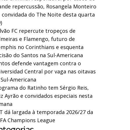
ande repercussão, Rosangela Monteiro
a convidada do The Noite desta quarta
)
lvão FC repercute tropeços de
lmeiras e Flamengo, futuro de
mphis no Corinthians e esquenta
cisão do Santos na Sul-Americana
ntos defende vantagem contra o
iversidad Central por vaga nas oitavas
 Sul-Americana
ograma do Ratinho tem Sérgio Reis,
iz Ayrão e convidados especiais nesta
mana
T dá largada à temporada 2026/27 da
FA Champions League
ategorias