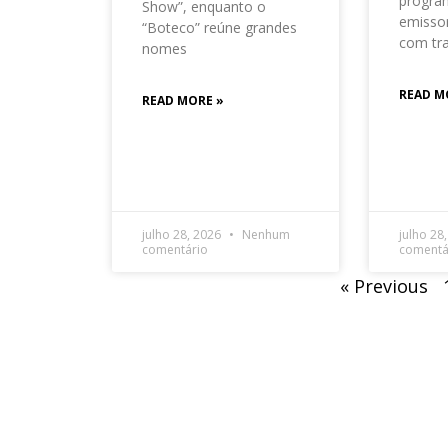
progra
Show”, enquanto o
emisso
“Boteco” reúne grandes
com tr
nomes
READ M
READ MORE »
julho 28, 2026
Nenhum
julho 28
comentário
comentá
« Previous