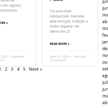
mação da
ju
ra em agosto,
ju
ansmissões
Foi uma noite
ma
inesquecível, marcada
ab
pela emoção, tradição e
ORE »
muito requinte. No
ma
último dia 25
fe
ja
READ MORE »
de
no
, 2026
Nenhum
julho 27, 2026
Nenhum
rio
comentário
ou
se
1
2
3
4
5
Next »
ag
ju
ju
ma
ab