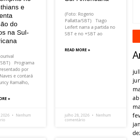
thians e
(Foto: Rogerio
enta
Pallatta/SBT) Tiago
são do
Leifert narra a partida no
os na Sul-
SBT e no +SBT ao
icana
READ MORE »
A
Lourival
o/SBT) Programa
resentado por
ju
Naves e contará
ju
ricy Ramalho,
ma
ab
ORE »
ma
fe
, 2026
Nenhum
julho 28, 2026
Nenhum
rio
comentário
ja
de