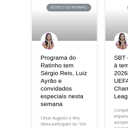
BOTECO DO RATINHO
Programa do
SBT 
Ratinho tem
à te
Sérgio Reis, Luiz
2026
Ayrão e
UEF
convidados
Cham
especiais nesta
Leag
semana
Compet
importa
César Augusto e Viny
europeu
Vieira participam do “Gol