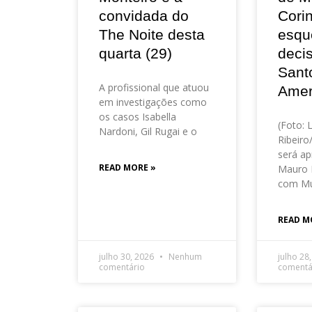
convidada do
Corin
The Noite desta
esqu
quarta (29)
deci
Sant
A profissional que atuou
Amer
em investigações como
os casos Isabella
(Foto: 
Nardoni, Gil Rugai e o
Ribeir
será ap
READ MORE »
Mauro 
com Mu
READ M
julho 30, 2026
Nenhum
julho 28
comentário
comentá