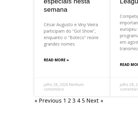
especiais nesta
Leag
semana
Competi
importan
César Augusto e Viny Vieira
europeu 
participam do “Gol Show”,
program
enquanto o “Boteco” reúne
em agos
grandes nomes
transmis
READ MORE »
READ MO
julho 28, 2026
Nenhum
julho 28, 
comentário
comentár
« Previous
1
2
3
4
5
Next »