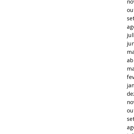
no
ou
se
ag
ju
ju
ma
ab
ma
fe
ja
de
no
ou
se
ag