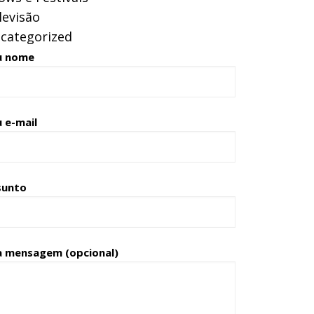
levisão
categorized
u nome
 e-mail
sunto
a mensagem (opcional)