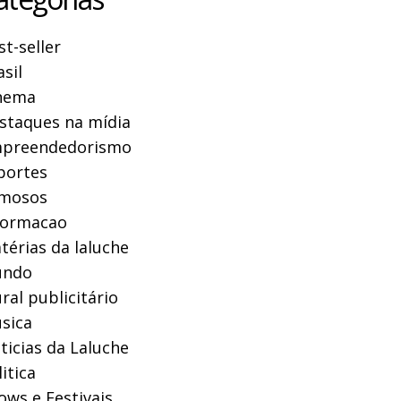
st-seller
asil
nema
staques na mídia
preendedorismo
portes
mosos
formacao
térias da laluche
ndo
ral publicitário
sica
ticias da Laluche
itica
ows e Festivais