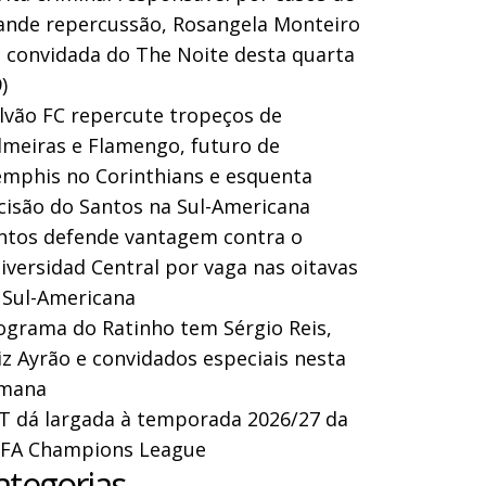
ande repercussão, Rosangela Monteiro
a convidada do The Noite desta quarta
)
lvão FC repercute tropeços de
lmeiras e Flamengo, futuro de
mphis no Corinthians e esquenta
cisão do Santos na Sul-Americana
ntos defende vantagem contra o
iversidad Central por vaga nas oitavas
 Sul-Americana
ograma do Ratinho tem Sérgio Reis,
iz Ayrão e convidados especiais nesta
mana
T dá largada à temporada 2026/27 da
FA Champions League
ategorias