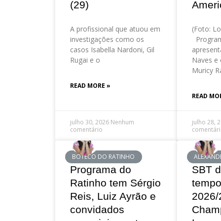
(29)
Ameri
A profissional que atuou em
(Foto: Lo
investigações como os
Program
casos Isabella Nardoni, Gil
apresent
Rugai e o
Naves e 
Muricy R
READ MORE »
READ MO
julho 30, 2026
Nenhum
julho 28, 
comentário
comentár
BOTECO DO RATINHO
ALEXAND
Programa do
SBT d
Ratinho tem Sérgio
tempo
Reis, Luiz Ayrão e
2026/
convidados
Cham