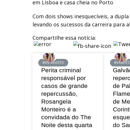
em Lisboa e casa cheia no Porto
Com dois shows inesquecíveis, a dupla 
levando os sucessos da carreira para a
Compartilhe essa notícia:
#ENTREVISTA
#VAMPET
Perita criminal
Galvã
responsável por
reper
casos de grande
de Pa
repercussão,
Flame
Rosangela
de Me
Monteiro é a
Corint
convidada do The
esque
Noite desta quarta
do Sa