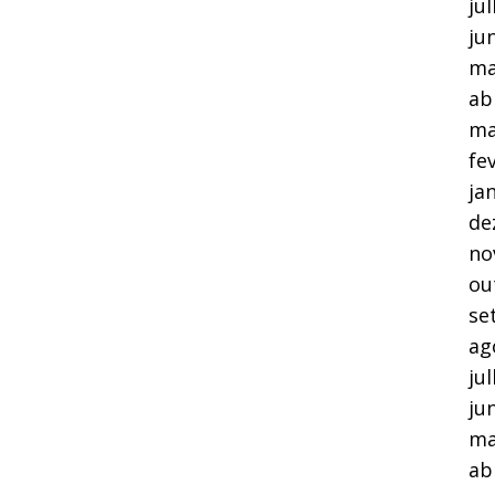
ju
ju
ma
ab
ma
fe
ja
de
no
ou
se
ag
ju
ju
ma
ab