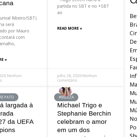
cana
partida no SBT e no +SBT
ao
Be
urival Ribeiro/SBT)
Br
a será
READ MORE »
ado por Mauro
Ci
contará com
De
amalho,
Em
Es
RE »
Fa
In
2026
Nenhum
julho 28, 2026
Nenhum
io
comentário
Ma
Mu
RE PATO
#BELEZA
Mu
á largada à
Michael Trigo e
Mú
rada
Stephanie Berchin
No
27 da UEFA
celebram o amor
Pol
pions
em um dos
Sh