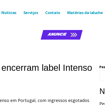
Notícias
Serviços
Contato
Matérias da laluche
ANUNCIE
 encerram label Intenso
Pe
N
tenso em Portugal, com ingressos esgotados
Pe