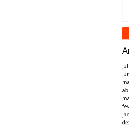
A
ju
ju
ma
ab
ma
fe
ja
de