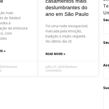
ue
casamentos mais
Te
deslumbrantes do
Un
ção mais
ano em São Paulo
te do futebol
Se
volta à
Foi uma noite inesquecível,
ação da emissora
marcada pela emoção,
to, com
tradição e muito requinte.
sões
No último dia 25
Seu
RE »
READ MORE »
As
2026
Nenhum
julho 27, 2026
Nenhum
io
comentário
Su