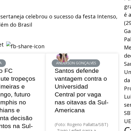
gr
é 
sertaneja celebrou o sucesso da festa Intenso,
(29
lém do Brasil
Ga
Pa
Me
de
Sa
A
ANDERSON GONÇALVES
o FC
Santos defende
Un
cute tropeços
vantagem contra o
da
lmeiras e
Universidad
Pr
ngo, futuro
Central por vaga
Lu
mphis no
nas oitavas da Sul-
se
hians e
Americana
SB
nta decisão
UE
(Foto: Rogerio Pallatta/SBT)
ntos na Sul-
C
Tiago Leifert narra a