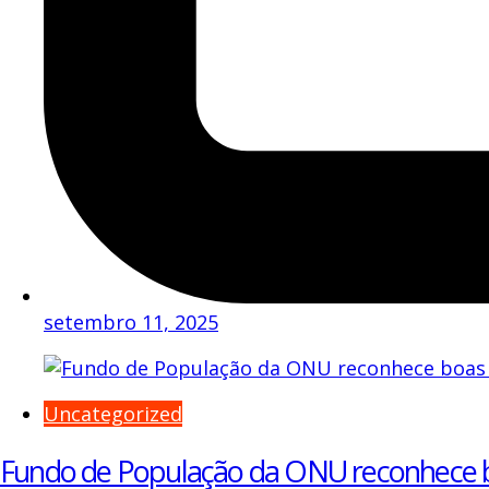
setembro 11, 2025
Uncategorized
Fundo de População da ONU reconhece bo