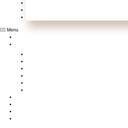
Televisão
Shows e Festivais
Esportes
Menu
Home
Laluche
Empreendedorismo
Vídeos
Na Mídia com a Laluche
Tv Laluche
Click nos famosos
Xou da laluche
Notícias
Serviços
Contato
Matérias da laluche