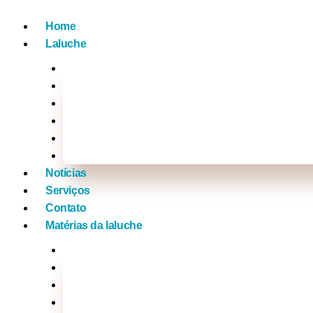
Home
Laluche
Empreendedorismo
Vídeos
Na Mídia com a Laluche
Tv Laluche
Click nos famosos
Xou da laluche
Notícias
Serviços
Contato
Matérias da laluche
Brasil
Mundo
Música
Politica