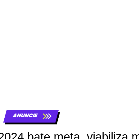
ANUNCIE
24 bate meta, viabiliza m