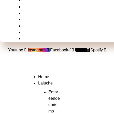
Brasil
Mundo
Música
Politica
Televisão
Shows e Festivais
Esportes
Youtube
Instagram
Facebook-f
Tiktok
Spotify
Home
Laluche
Empr
eende
doris
mo