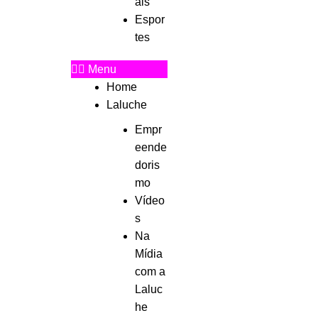
ais
Espor
tes
Menu
Home
Laluche
Empr
eende
doris
mo
Vídeo
s
Na
Mídia
com a
Laluc
he