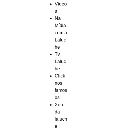
Vídeo
s
Na
Mídia
com a
Laluc
he
Tv
Laluc
he
Click
nos
famos
os
Xou
da
laluch
e