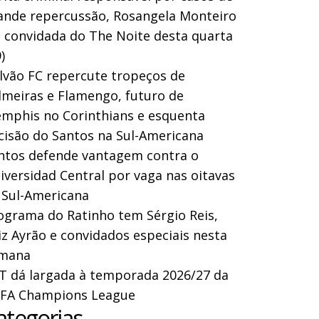
ande repercussão, Rosangela Monteiro
a convidada do The Noite desta quarta
)
lvão FC repercute tropeços de
lmeiras e Flamengo, futuro de
mphis no Corinthians e esquenta
cisão do Santos na Sul-Americana
ntos defende vantagem contra o
iversidad Central por vaga nas oitavas
 Sul-Americana
ograma do Ratinho tem Sérgio Reis,
iz Ayrão e convidados especiais nesta
mana
T dá largada à temporada 2026/27 da
FA Champions League
ategorias