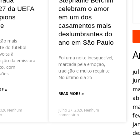
rada
Stephanie Berchin
27 da UEFA
celebram o amor
pions
em um dos
ue
casamentos mais
deslumbrantes do
ção mais
ano em São Paulo
te do futebol
A
volta à
Foi uma noite inesquecível,
ação da emissora
marcada pela emoção,
to, com
tradição e muito requinte.
ju
sões
No último dia 25
ju
ma
RE »
READ MORE »
ab
ma
2026
Nenhum
julho 27, 2026
Nenhum
fe
io
comentário
ja
de