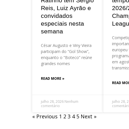
Ratinho tem Sérgio
tempo
Reis, Luiz Ayrão e
2026/
convidados
Cham
especiais nesta
Leag
semana
Competi
importan
César Augusto e Viny Vieira
europeu 
participam do “Gol Show”,
program
enquanto o “Boteco” reúne
em agos
grandes nomes
transmis
READ MORE »
READ MO
julho 28, 2026
Nenhum
julho 28, 
comentário
comentár
« Previous
1
2
3
4
5
Next »