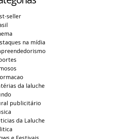
st-seller
asil
nema
staques na mídia
preendedorismo
portes
mosos
formacao
térias da laluche
ndo
ral publicitário
sica
ticias da Laluche
itica
ows e Festivais