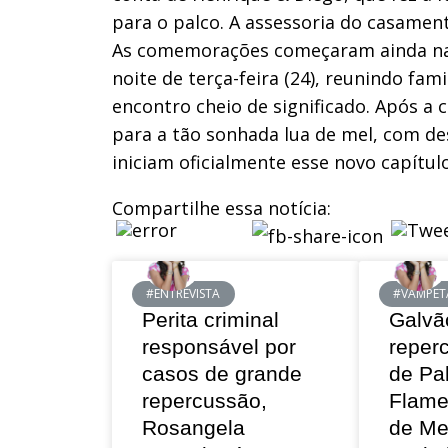
para o palco. A assessoria do casamen
As comemorações começaram ainda na 
noite de terça-feira (24), reunindo fa
encontro cheio de significado. Após a
para a tão sonhada lua de mel, com des
iniciam oficialmente esse novo capítulo
Compartilhe essa notícia:
#ENTREVISTA
#VAMPET
Perita criminal
Galvã
responsável por
reper
casos de grande
de Pa
repercussão,
Flame
Rosangela
de Me