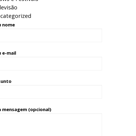
levisão
categorized
u nome
 e-mail
sunto
a mensagem (opcional)