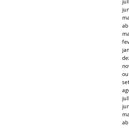
ju
ju
ma
ab
ma
fe
ja
de
no
ou
se
ag
ju
ju
ma
ab