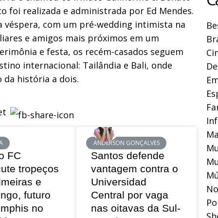
to foi realizada e administrada por Ed Mendes.
véspera, com um pré-wedding intimista na
Be
miliares e amigos mais próximos em um
Br
 cerimônia e festa, os recém-casados seguem
Ci
tino internacional: Tailândia e Bali, onde
De
 da história a dois.
Em
Es
Fa
In
Ma
A
ANDERSON GONÇALVES
Mu
o FC
Santos defende
Mu
cute tropeços
vantagem contra o
Mú
lmeiras e
Universidad
No
ngo, futuro
Central por vaga
Pol
mphis no
nas oitavas da Sul-
Sh