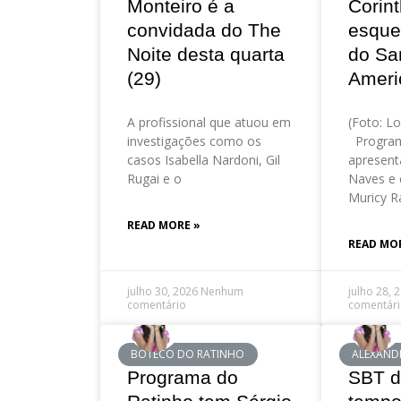
Monteiro é a
Corint
convidada do The
esque
Noite desta quarta
do Sa
(29)
Ameri
A profissional que atuou em
(Foto: Lo
investigações como os
Program
casos Isabella Nardoni, Gil
apresent
Rugai e o
Naves e 
Muricy R
READ MORE »
READ MO
julho 30, 2026
Nenhum
julho 28, 
comentário
comentár
BOTECO DO RATINHO
ALEXAND
Programa do
SBT d