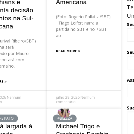
hians e
Americana
Te
nta decisão
Un
(Foto: Rogerio Pallatta/SBT)
ntos na Sul-
Tiago Leifert narra a
Se
cana
partida no SBT e no +SBT
ao
urival Ribeiro/SBT)
a será
READ MORE »
Seu
ado por Mauro
contará com
amalho,
As
RE »
2026
Nenhum
julho 28, 2026
Nenhum
io
comentário
Su
RE PATO
#BELEZA
á largada à
Michael Trigo e