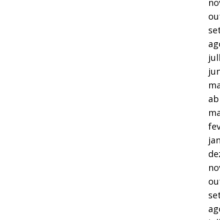
no
ou
se
ag
ju
ju
ma
ab
ma
fe
ja
de
no
ou
se
ag