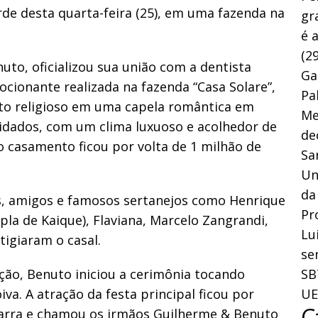
rde desta quarta-feira (25), em uma fazenda na
gr
é 
(29
uto, oficializou sua união com a dentista
Ga
cionante realizada na fazenda “Casa Solare”,
Pa
nto religioso em uma capela romântica em
Me
idados, com um clima luxuoso e acolhedor de
de
o casamento ficou por volta de 1 milhão de
Sa
Un
da
s, amigos e famosos sertanejos como Henrique
Pr
la de Kaique), Flaviana, Marcelo Zangrandi,
Lu
tigiaram o casal.
se
ação, Benuto iniciou a cerimônia tocando
SB
va. A atração da festa principal ficou por
UE
C
 farra e chamou os irmãos Guilherme & Benuto