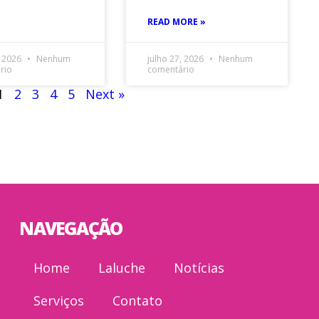
READ MORE »
, 2026
Nenhum
julho 27, 2026
Nenhum
rio
comentário
1
2
3
4
5
Next »
NAVEGAÇÃO
Home
Laluche
Notícias
Serviços
Contato