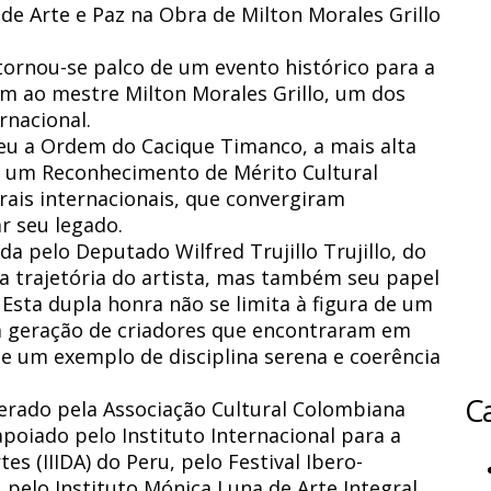
de Arte e Paz na Obra de Milton Morales Grillo
ornou-se palco de um evento histórico para a
m ao mestre Milton Morales Grillo, um dos
rnacional.
eu a Ordem do Cacique Timanco, a mais alta
e um Reconhecimento de Mérito Cultural
rais internacionais, que convergiram
r seu legado.
da pelo Deputado Wilfred Trujillo Trujillo, do
 a trajetória do artista, mas também seu papel
Esta dupla honra não se limita à figura de um
a geração de criadores que encontraram em
e um exemplo de disciplina serena e coerência
Ca
derado pela Associação Cultural Colombiana
apoiado pelo Instituto Internacional para a
s (IIIDA) do Peru, pelo Festival Ibero-
, pelo Instituto Mónica Luna de Arte Integral