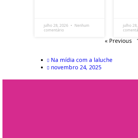
julho 28, 2026
Nenhum
julho 28
comentário
comentá
« Previous
Na mídia com a laluche
novembro 24, 2025