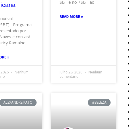
SBT e no +SBT ao
icana
READ MORE »
Lourival
o/SBT) Programa
resentado por
Naves e contará
ricy Ramalho,
ORE »
, 2026
Nenhum
julho 28, 2026
Nenhum
rio
comentário
ALEXANDRE PATO
#BELEZA