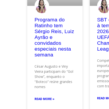
Programa do
SBT 
Ratinho tem
à te
Sérgio Reis, Luiz
2026
Ayrão e
UEF
convidados
Cham
especiais nesta
Leag
semana
Compet
importa
César Augusto e Viny
europeu
Vieira participam do “Gol
progra
Show”, enquanto o
emisso
“Boteco” reúne grandes
com tr
nomes
READ M
READ MORE »