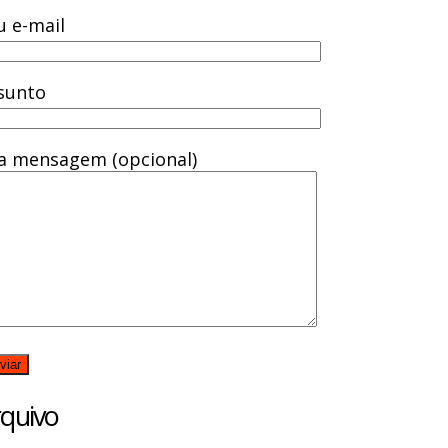
u e-mail
sunto
a mensagem (opcional)
quivo