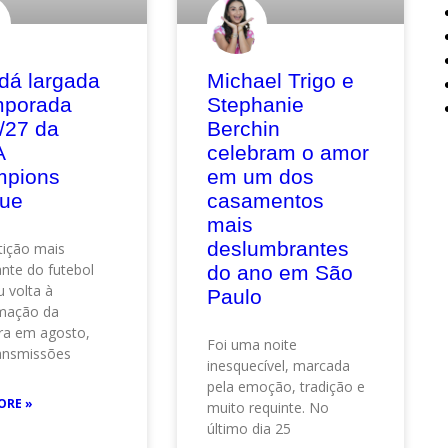
dá largada
Michael Trigo e
mporada
Stephanie
/27 da
Berchin
A
celebram o amor
pions
em um dos
ue
casamentos
mais
deslumbrantes
ição mais
nte do futebol
do ano em São
 volta à
Paulo
mação da
ra em agosto,
Foi uma noite
ansmissões
inesquecível, marcada
pela emoção, tradição e
ORE »
muito requinte. No
último dia 25