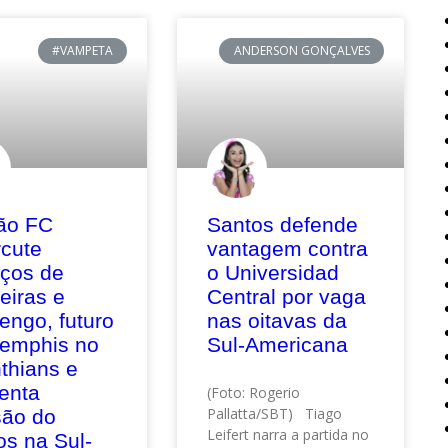
#VAMPETA
ANDERSON GONÇALVES
ão FC
Santos defende
rcute
vantagem contra
eços de
o Universidad
eiras e
Central por vaga
engo, futuro
nas oitavas da
emphis no
Sul-Americana
thians e
enta
(Foto: Rogerio
Pallatta/SBT) Tiago
são do
Leifert narra a partida no
os na Sul-