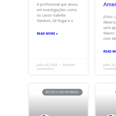
Amer
A profissional que atuou
em investigações como
os casos Isabella
(Foto: 
Nardoni, Gil Rugai e o
Ribeir
será ap
Mauro 
READ MORE »
com Mu
READ M
julho 30, 2026
Nenhum
julho 28
comentário
comentá
BOTECO DO RATINHO