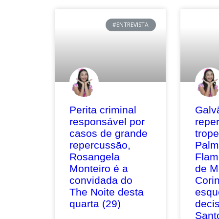
#ENTREVISTA
Perita criminal
Galv
responsável por
repe
casos de grande
trop
repercussão,
Palm
Rosangela
Flam
Monteiro é a
de M
convidada do
Corin
The Noite desta
esqu
quarta (29)
deci
Sant