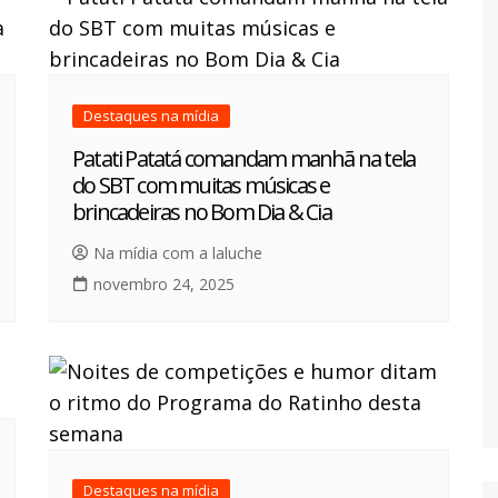
Destaques na mídia
Patati Patatá comandam manhã na tela
do SBT com muitas músicas e
brincadeiras no Bom Dia & Cia
Na mídia com a laluche
novembro 24, 2025
Destaques na mídia